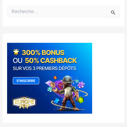
R
e
c
h
e
r
c
h
e
r
: