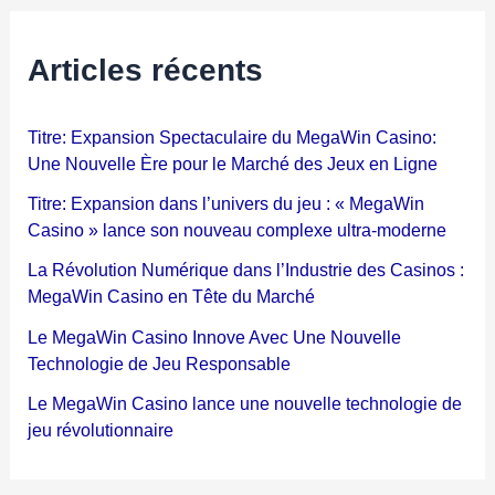
Articles récents
Titre: Expansion Spectaculaire du MegaWin Casino:
Une Nouvelle Ère pour le Marché des Jeux en Ligne
Titre: Expansion dans l’univers du jeu : « MegaWin
Casino » lance son nouveau complexe ultra-moderne
La Révolution Numérique dans l’Industrie des Casinos :
MegaWin Casino en Tête du Marché
Le MegaWin Casino Innove Avec Une Nouvelle
Technologie de Jeu Responsable
Le MegaWin Casino lance une nouvelle technologie de
jeu révolutionnaire