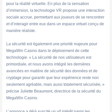
pour la réalité virtuelle. En plus de la sensation
d’immersion, la technologie VR propose une interaction
sociale accrue, permettant aux joueurs de se rencontrer
et d’interagir entre eux dans un espace virtuel conçu de
manière réaliste.
La sécurité est également une priorité majeure pour
MegaWin Casino dans le déploiement de cette
technologie. « La sécurité de nos utilisateurs est
primordiale, et nous avons intégré les dernières
avancées en matière de sécurité des données et de
cryptage pour garantir que leur expérience reste non
seulement agréable, mais aussi totalement sécurisée, »
précise Juliette Beaumont, directrice de la sécurité du
MegaWin Casino.
L’annonce a déjà suscité un vif intérêt parmi les