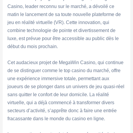
Casino, leader reconnu sur le marché, a dévoilé ce
matin le lancement de sa toute nouvelle plateforme de
jeu en réalité virtuelle (VR). Cette innovation, qui
combine technologie de pointe et divertissement de
luxe, est prévue pour être accessible au public dès le
début du mois prochain.
Cet audacieux projet de MegaWin Casino, qui continue
de se distinguer comme le top casino du marché, offre
une expérience immersive totale, permettant aux
joueurs de se plonger dans un univers de jeu quasi-réel
sans quitter le confort de leur domicile. La réalité
virtuelle, qui a déjà commencé à transformer divers
secteurs d’activité, s’apprête donc à faire une entrée
fracassante dans le monde du casino en ligne.