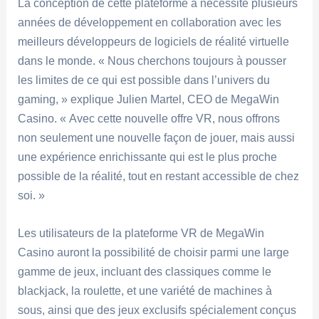
La conception de cette plateforme a nécessité plusieurs
années de développement en collaboration avec les
meilleurs développeurs de logiciels de réalité virtuelle
dans le monde. « Nous cherchons toujours à pousser
les limites de ce qui est possible dans l’univers du
gaming, » explique Julien Martel, CEO de MegaWin
Casino. « Avec cette nouvelle offre VR, nous offrons
non seulement une nouvelle façon de jouer, mais aussi
une expérience enrichissante qui est le plus proche
possible de la réalité, tout en restant accessible de chez
soi. »
Les utilisateurs de la plateforme VR de MegaWin
Casino auront la possibilité de choisir parmi une large
gamme de jeux, incluant des classiques comme le
blackjack, la roulette, et une variété de machines à
sous, ainsi que des jeux exclusifs spécialement conçus