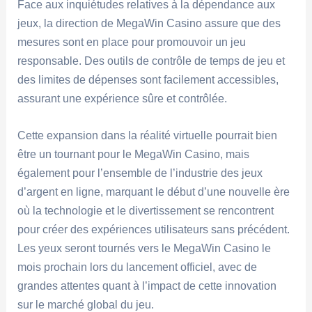
Face aux inquiétudes relatives à la dépendance aux
jeux, la direction de MegaWin Casino assure que des
mesures sont en place pour promouvoir un jeu
responsable. Des outils de contrôle de temps de jeu et
des limites de dépenses sont facilement accessibles,
assurant une expérience sûre et contrôlée.
Cette expansion dans la réalité virtuelle pourrait bien
être un tournant pour le MegaWin Casino, mais
également pour l’ensemble de l’industrie des jeux
d’argent en ligne, marquant le début d’une nouvelle ère
où la technologie et le divertissement se rencontrent
pour créer des expériences utilisateurs sans précédent.
Les yeux seront tournés vers le MegaWin Casino le
mois prochain lors du lancement officiel, avec de
grandes attentes quant à l’impact de cette innovation
sur le marché global du jeu.