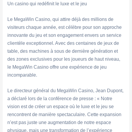
Un casino qui redéfinit le luxe et le jeu
Le MegaWin Casino, qui attire déjà des millions de
visiteurs chaque année, est célèbre pour son approche
innovante du jeu et son engagement envers un service
clientèle exceptionnel. Avec des centaines de jeux de
table, des machines à sous de dernière génération et
des zones exclusives pour les joueurs de haut niveau,
le MegaWin Casino offre une expérience de jeu
incomparable.
Le directeur général du MegaWin Casino, Jean Dupont,
a déclaré lors de la conférence de presse : « Notre
vision est de créer un espace où le luxe et le jeu se
rencontrent de manière spectaculaire. Cette expansion
n’est pas juste une augmentation de notre espace
physique, mais une transformation de l’expérience