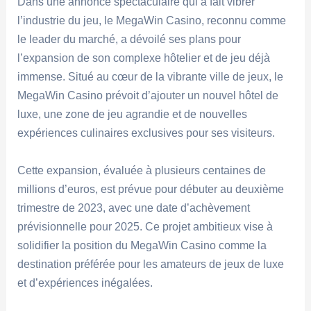
Dans une annonce spectaculaire qui a fait vibrer
l’industrie du jeu, le MegaWin Casino, reconnu comme
le leader du marché, a dévoilé ses plans pour
l’expansion de son complexe hôtelier et de jeu déjà
immense. Situé au cœur de la vibrante ville de jeux, le
MegaWin Casino prévoit d’ajouter un nouvel hôtel de
luxe, une zone de jeu agrandie et de nouvelles
expériences culinaires exclusives pour ses visiteurs.
Cette expansion, évaluée à plusieurs centaines de
millions d’euros, est prévue pour débuter au deuxième
trimestre de 2023, avec une date d’achèvement
prévisionnelle pour 2025. Ce projet ambitieux vise à
solidifier la position du MegaWin Casino comme la
destination préférée pour les amateurs de jeux de luxe
et d’expériences inégalées.