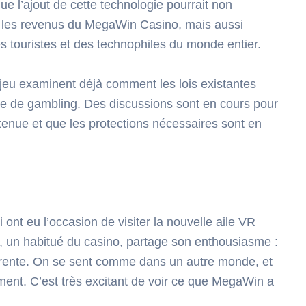
ue l’ajout de cette technologie pourrait non
 les revenus du MegaWin Casino, mais aussi
es touristes et des technophiles du monde entier.
 jeu examinent déjà comment les lois existantes
me de gambling. Des discussions sont en cours pour
ntenue et que les protections nécessaires sont en
 ont eu l’occasion de visiter la nouvelle aile VR
, un habitué du casino, partage son enthousiasme :
férente. On se sent comme dans un autre monde, et
ent. C’est très excitant de voir ce que MegaWin a