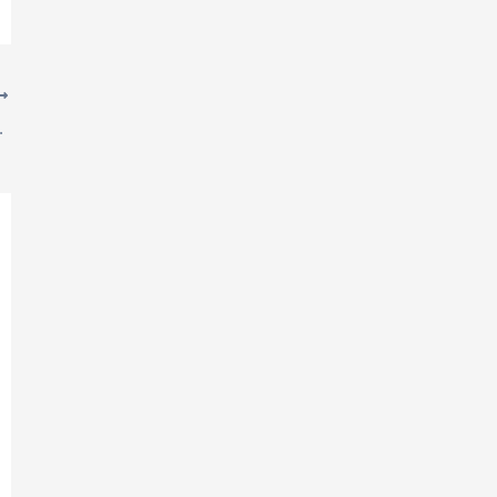
chines à Sous Intelligentes