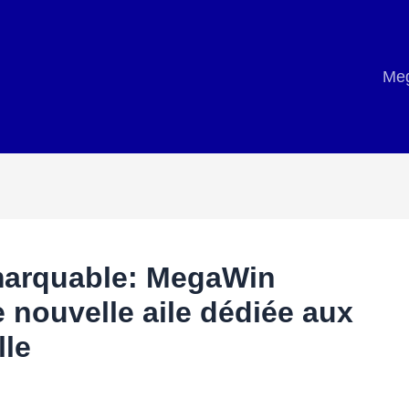
Meg
emarquable: MegaWin
 nouvelle aile dédiée aux
lle