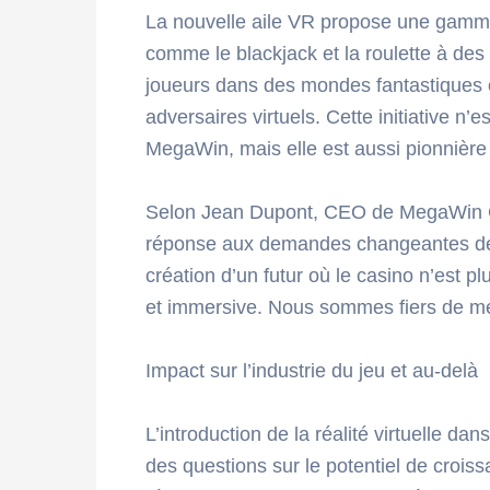
La nouvelle aile VR propose une gamme
comme le blackjack et la roulette à des
joueurs dans des mondes fantastiques o
adversaires virtuels. Cette initiative n
MegaWin, mais elle est aussi pionnière 
Selon Jean Dupont, CEO de MegaWin Ca
réponse aux demandes changeantes de n
création d’un futur où le casino n’est 
et immersive. Nous sommes fiers de men
Impact sur l’industrie du jeu et au-delà
L’introduction de la réalité virtuelle 
des questions sur le potentiel de crois