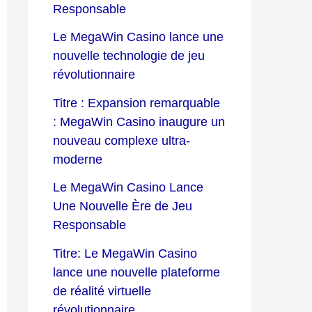
Responsable
Le MegaWin Casino lance une
nouvelle technologie de jeu
révolutionnaire
Titre : Expansion remarquable
: MegaWin Casino inaugure un
nouveau complexe ultra-
moderne
Le MegaWin Casino Lance
Une Nouvelle Ère de Jeu
Responsable
Titre: Le MegaWin Casino
lance une nouvelle plateforme
de réalité virtuelle
révolutionnaire