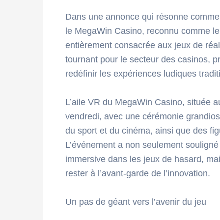
Dans une annonce qui résonne comme un
le MegaWin Casino, reconnu comme le l
entièrement consacrée aux jeux de réal
tournant pour le secteur des casinos, pr
redéfinir les expériences ludiques tradit
L’aile VR du MegaWin Casino, située au
vendredi, avec une cérémonie grandiose
du sport et du cinéma, ainsi que des f
L’événement a non seulement souligné l
immersive dans les jeux de hasard, m
rester à l’avant-garde de l’innovation.
Un pas de géant vers l’avenir du jeu