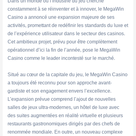
Dans un monde où l’industrie du jeu cherche
constamment à se réinventer et à innover, le MegaWin
Casino a annoncé une expansion majeure de ses
activités, promettant de redéfinir les standards du luxe et
de l’expérience utilisateur dans le secteur des casinos.
Cet ambitieux projet, prévu pour être complètement
opérationnel d’ici la fin de l’année, pose le MegaWin
Casino comme le leader incontesté sur le marché.
Situé au cœur de la capitale du jeu, le MegaWin Casino
a toujours été reconnu pour son approche avant-
gardiste et son engagement envers l’excellence.
L’expansion prévue comprend l’ajout de nouvelles
salles de jeux ultra-modernes, un hôtel de luxe avec
des suites augmentées en réalité virtuelle et plusieurs
restaurants gastronomiques dirigés par des chefs de
renommée mondiale. En outre, un nouveau complexe