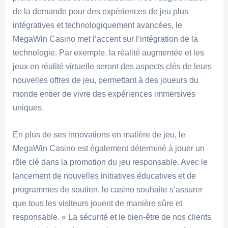
de la demande pour des expériences de jeu plus
intégratives et technologiquement avancées, le
MegaWin Casino met l’accent sur l’intégration de la
technologie. Par exemple, la réalité augmentée et les
jeux en réalité virtuelle seront des aspects clés de leurs
nouvelles offres de jeu, permettant à des joueurs du
monde entier de vivre des expériences immersives
uniques.
En plus de ses innovations en matière de jeu, le
MegaWin Casino est également déterminé à jouer un
rôle clé dans la promotion du jeu responsable. Avec le
lancement de nouvelles initiatives éducatives et de
programmes de soutien, le casino souhaite s’assurer
que tous les visiteurs jouent de manière sûre et
responsable. « La sécurité et le bien-être de nos clients