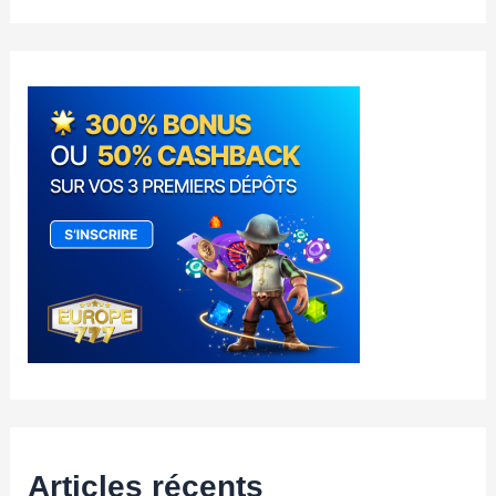
h
e
r
c
h
e
r
:
Articles récents