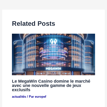
Related Posts
Le MegaWin Casino domine le marché
avec une nouvelle gamme de jeux
exclusifs
actualités
/ Par
europef