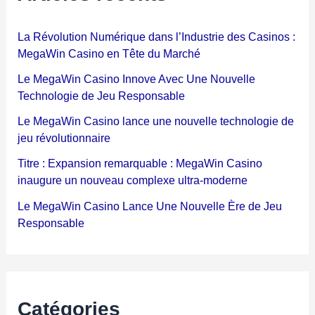
La Révolution Numérique dans l’Industrie des Casinos :
MegaWin Casino en Tête du Marché
Le MegaWin Casino Innove Avec Une Nouvelle
Technologie de Jeu Responsable
Le MegaWin Casino lance une nouvelle technologie de
jeu révolutionnaire
Titre : Expansion remarquable : MegaWin Casino
inaugure un nouveau complexe ultra-moderne
Le MegaWin Casino Lance Une Nouvelle Ère de Jeu
Responsable
Catégories