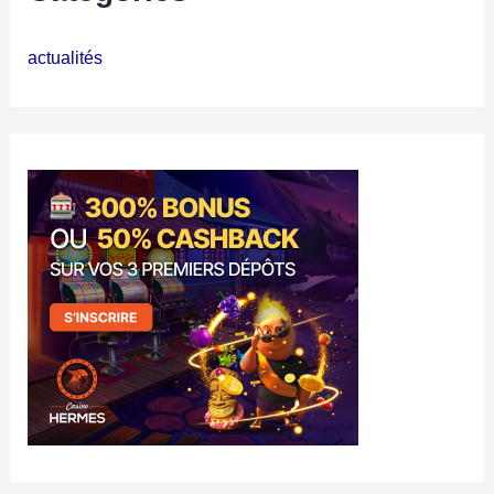
actualités