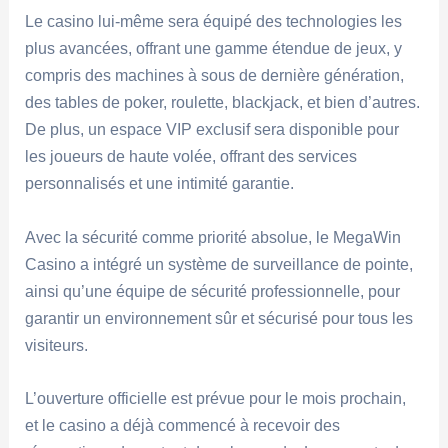
Le casino lui-même sera équipé des technologies les
plus avancées, offrant une gamme étendue de jeux, y
compris des machines à sous de dernière génération,
des tables de poker, roulette, blackjack, et bien d’autres.
De plus, un espace VIP exclusif sera disponible pour
les joueurs de haute volée, offrant des services
personnalisés et une intimité garantie.
Avec la sécurité comme priorité absolue, le MegaWin
Casino a intégré un système de surveillance de pointe,
ainsi qu’une équipe de sécurité professionnelle, pour
garantir un environnement sûr et sécurisé pour tous les
visiteurs.
L’ouverture officielle est prévue pour le mois prochain,
et le casino a déjà commencé à recevoir des