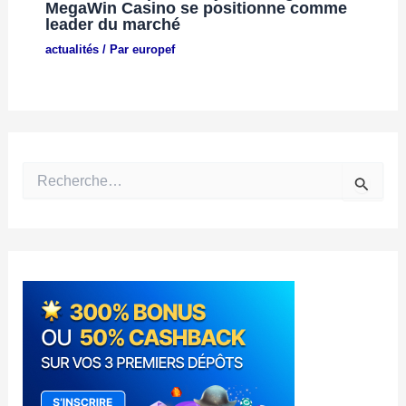
MegaWin Casino se positionne comme
leader du marché
actualités
/ Par
europef
R
e
c
h
e
r
c
h
e
r
: