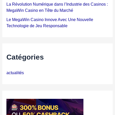
La Révolution Numérique dans l’Industrie des Casinos :
MegaWin Casino en Tête du Marché
Le MegaWin Casino Innove Avec Une Nouvelle
Technologie de Jeu Responsable
Catégories
actualités