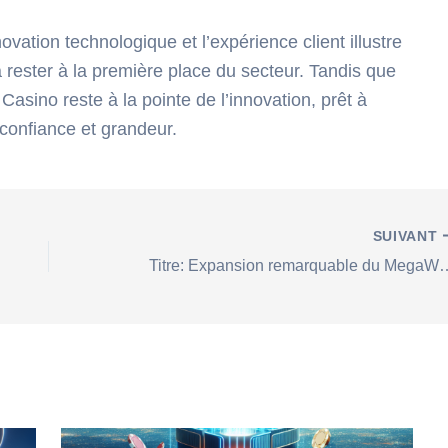
novation technologique et l’expérience client illustre
ester à la première place du secteur. Tandis que
Casino reste à la pointe de l’innovation, prêt à
c confiance et grandeur.
SUIVANT
Titre: Expansion remarquable du MegaWin Casino : Un no