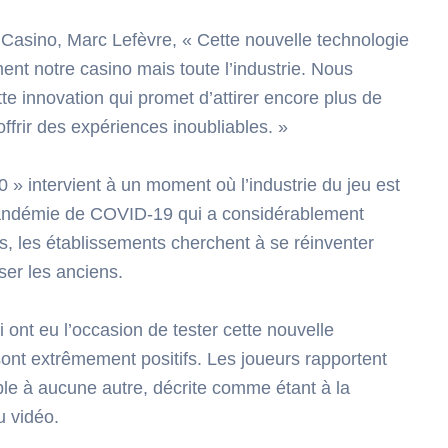
Casino, Marc Lefèvre, « Cette nouvelle technologie
ent notre casino mais toute l’industrie. Nous
te innovation qui promet d’attirer encore plus de
offrir des expériences inoubliables. »
 » intervient à un moment où l’industrie du jeu est
pandémie de COVID-19 qui a considérablement
s, les établissements cherchent à se réinventer
iser les anciens.
i ont eu l’occasion de tester cette nouvelle
sont extrêmement positifs. Les joueurs rapportent
le à aucune autre, décrite comme étant à la
eu vidéo.