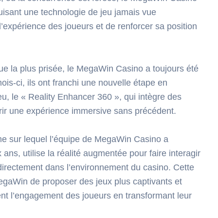
uisant une technologie de jeu jamais vue
’expérience des joueurs et de renforcer sa position
que la plus prisée, le MegaWin Casino a toujours été
is-ci, ils ont franchi une nouvelle étape en
eu, le « Reality Enhancer 360 », qui intègre des
rir une expérience immersive sans précédent.
me sur lequel l’équipe de MegaWin Casino a
ans, utilise la réalité augmentée pour faire interagir
 directement dans l’environnement du casino. Cette
gaWin de proposer des jeux plus captivants et
ent l’engagement des joueurs en transformant leur