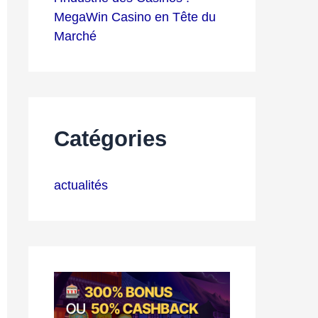
MegaWin Casino en Tête du
Marché
Catégories
actualités