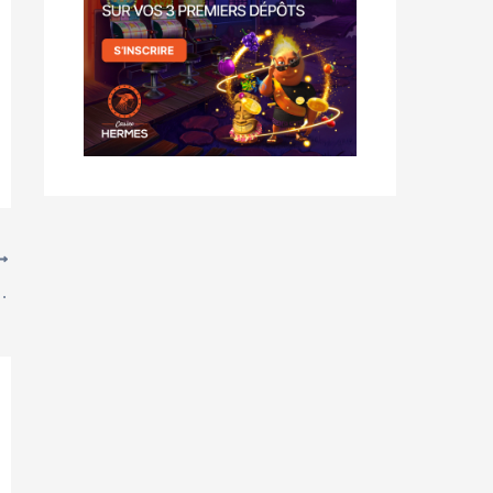
uveau complexe de luxe ouvre ses portes