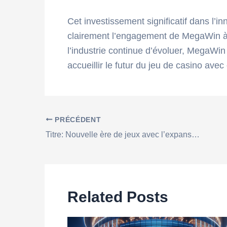
Cet investissement significatif dans l’in
clairement l’engagement de MegaWin à r
l’industrie continue d’évoluer, MegaWin 
accueillir le futur du jeu de casino ave
PRÉCÉDENT
Titre: Nouvelle ère de jeux avec l’expansion de MegaWin Casino
Related Posts