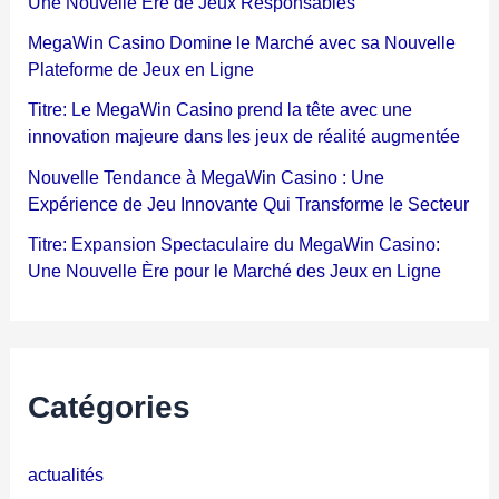
Une Nouvelle Ère de Jeux Responsables
MegaWin Casino Domine le Marché avec sa Nouvelle
Plateforme de Jeux en Ligne
Titre: Le MegaWin Casino prend la tête avec une
innovation majeure dans les jeux de réalité augmentée
Nouvelle Tendance à MegaWin Casino : Une
Expérience de Jeu Innovante Qui Transforme le Secteur
Titre: Expansion Spectaculaire du MegaWin Casino:
Une Nouvelle Ère pour le Marché des Jeux en Ligne
Catégories
actualités