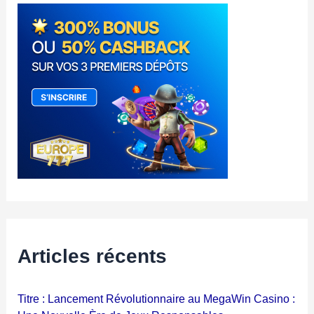
c
h
e
r
:
Articles récents
Titre : Lancement Révolutionnaire au MegaWin Casino :