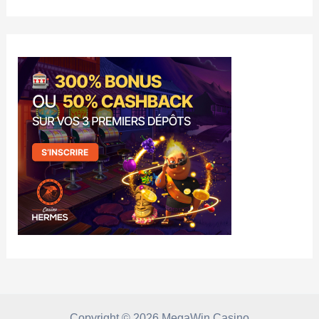
Copyright © 2026 MegaWin Casino