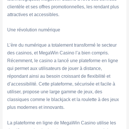
clientèle et ses offres promotionnelles, les rendant plus
attractives et accessibles.
Une révolution numérique
L’ère du numérique a totalement transformé le secteur
des casinos, et MegaWin Casino l’a bien compris.
Récemment, le casino a lancé une plateforme en ligne
qui permet aux utilisateurs de jouer à distance,
répondant ainsi au besoin croissant de flexibilité et
d’accessibilité. Cette plateforme, sécurisée et facile à
utiliser, propose une large gamme de jeux, des
classiques comme le blackjack et la roulette à des jeux
plus modernes et innovants.
La plateforme en ligne de MegaWin Casino utilise les