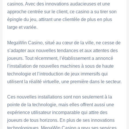
casinos. Avec des innovations audacieuses et une
approche centrée sur le client, ce casino a su tirer son
épingle du jeu, attirant une clientèle de plus en plus
large et variée.
MegaWin Casino, situé au cœur de la ville, ne cesse de
s’adapter aux nouvelles tendances et aux attentes des
joueurs. Tout récemment, l’établissement a annoncé
l’installation de nouvelles machines à sous de haute
technologie et l’introduction de jeux immersifs qui
utilisent la réalité virtuelle, une première dans le secteur.
Ces nouvelles installations sont non seulement à la
pointe de la technologie, mais elles offrent aussi une
expérience utilisateur incomparable qui attire des
joueurs de tous horizons. En plus de ses innovations
technologiques, MegaWin Casino a revu ses services