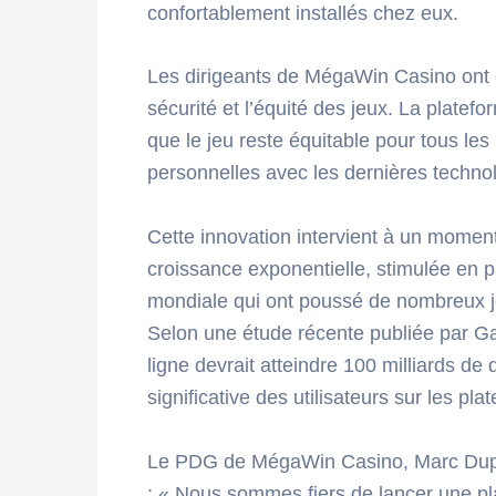
confortablement installés chez eux.
Les dirigeants de MégaWin Casino ont 
sécurité et l’équité des jeux. La platef
que le jeu reste équitable pour tous les
personnelles avec les dernières techno
Cette innovation intervient à un moment 
croissance exponentielle, stimulée en pa
mondiale qui ont poussé de nombreux jou
Selon une étude récente publiée par G
ligne devrait atteindre 100 milliards de
significative des utilisateurs sur les pl
Le PDG de MégaWin Casino, Marc Dupon
: « Nous sommes fiers de lancer une pl