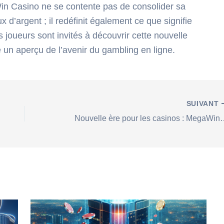
in Casino ne se contente pas de consolider sa
 d’argent ; il redéfinit également ce que signifie
 joueurs sont invités à découvrir cette nouvelle
e un aperçu de l’avenir du gambling en ligne.
SUIVANT
Nouvelle ère pour les casinos : MegaWin