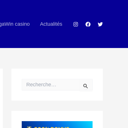
aWin casino
Actualités
R
e
c
h
e
r
c
h
e