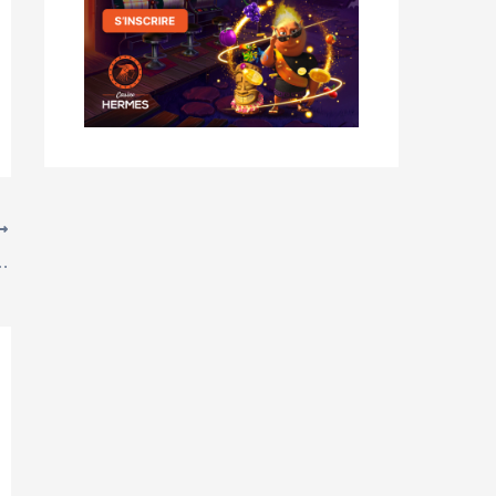
 Casino surpasse toutes les attentes