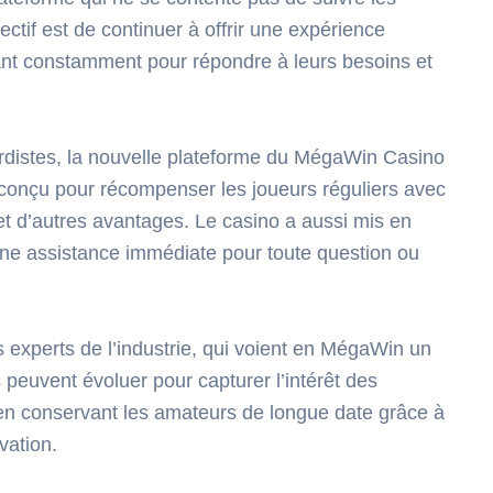
ctif est de continuer à offrir une expérience
ant constamment pour répondre à leurs besoins et
ardistes, la nouvelle plateforme du MégaWin Casino
, conçu pour récompenser les joueurs réguliers avec
 et d’autres avantages. Le casino a aussi mis en
 une assistance immédiate pour toute question ou
les experts de l’industrie, qui voient en MégaWin un
peuvent évoluer pour capturer l’intérêt des
 en conservant les amateurs de longue date grâce à
vation.