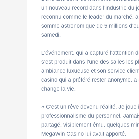
un nouveau record dans l’industrie du j
reconnu comme le leader du marché, a
somme astronomique de 5 millions d’eu
samedi.
L’événement, qui a capturé l’attention 
s’est produit dans l’une des salles le
ambiance luxueuse et son service clien
casino qui a préféré rester anonyme, a e
change la vie.
« C’est un rêve devenu réalité. Je joue 
professionnalisme du personnel. Jamais 
partagé, visiblement ému, quelques minu
MegaWin Casino lui avait apporté.