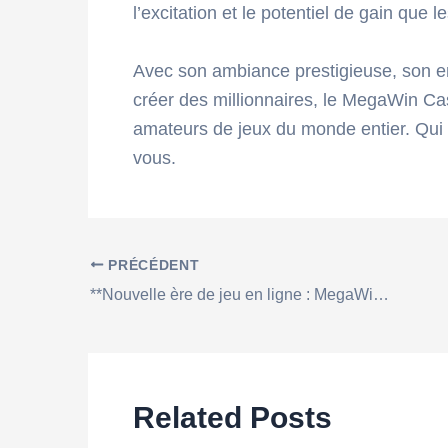
l’excitation et le potentiel de gain que l
Avec son ambiance prestigieuse, son en
créer des millionnaires, le MegaWin Cas
amateurs de jeux du monde entier. Qui s
vous.
PRÉCÉDENT
**Nouvelle ère de jeu en ligne : MegaWin Casino prend la tête du marché avec sa dernière innovation technologique
Related Posts