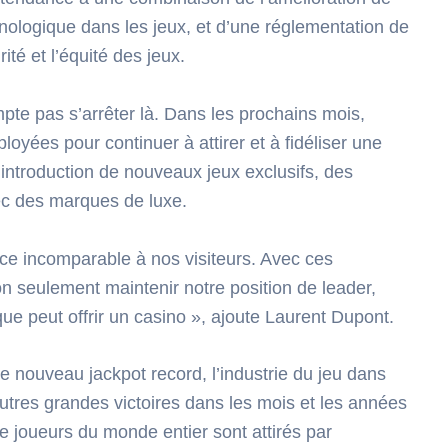
hnologique dans les jeux, et d’une réglementation de
ité et l’équité des jeux.
pte pas s’arrêter là. Dans les prochains mois,
ployées pour continuer à attirer et à fidéliser une
 l’introduction de nouveaux jeux exclusifs, des
ec des marques de luxe.
ence incomparable à nos visiteurs. Avec ces
n seulement maintenir notre position de leader,
que peut offrir un casino », ajoute Laurent Dupont.
 nouveau jackpot record, l’industrie du jeu dans
utres grandes victoires dans les mois et les années
e joueurs du monde entier sont attirés par