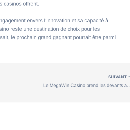
es casinos offrent.
gagement envers l’innovation et sa capacité à
ino reste une destination de choix pour les
ait, le prochain grand gagnant pourrait être parmi
SUIVANT
Le MegaWin Casino prend les devants avec une Stratégie Innov