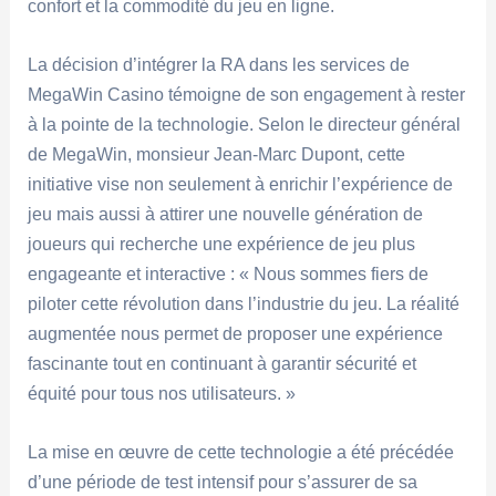
confort et la commodité du jeu en ligne.
La décision d’intégrer la RA dans les services de
MegaWin Casino témoigne de son engagement à rester
à la pointe de la technologie. Selon le directeur général
de MegaWin, monsieur Jean-Marc Dupont, cette
initiative vise non seulement à enrichir l’expérience de
jeu mais aussi à attirer une nouvelle génération de
joueurs qui recherche une expérience de jeu plus
engageante et interactive : « Nous sommes fiers de
piloter cette révolution dans l’industrie du jeu. La réalité
augmentée nous permet de proposer une expérience
fascinante tout en continuant à garantir sécurité et
équité pour tous nos utilisateurs. »
La mise en œuvre de cette technologie a été précédée
d’une période de test intensif pour s’assurer de sa