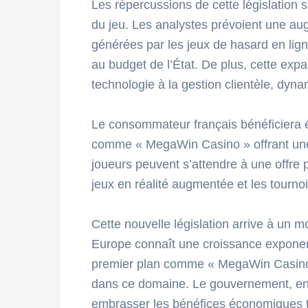
Les répercussions de cette législation s
du jeu. Les analystes prévoient une aug
générées par les jeux de hasard en ligne
au budget de l’État. De plus, cette expa
technologie à la gestion clientèle, dyna
Le consommateur français bénéficiera 
comme « MegaWin Casino » offrant une 
joueurs peuvent s’attendre à une offre 
jeux en réalité augmentée et les tournoi
Cette nouvelle législation arrive à un 
Europe connaît une croissance exponent
premier plan comme « MegaWin Casino »
dans ce domaine. Le gouvernement, en ad
embrasser les bénéfices économiques to