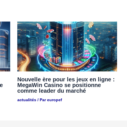
Nouvelle ère pour les jeux en ligne :
e
MegaWin Casino se positionne
comme leader du marché
actualités
/ Par
europef