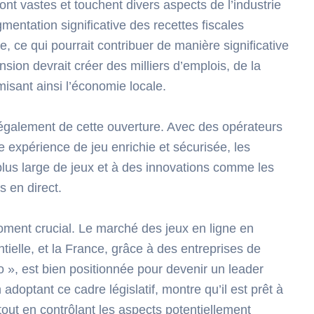
ont vastes et touchent divers aspects de l’industrie
mentation significative des recettes fiscales
, ce qui pourrait contribuer de manière significative
nsion devrait créer des milliers d’emplois, de la
misant ainsi l’économie locale.
également de cette ouverture. Avec des opérateurs
expérience de jeu enrichie et sécurisée, les
plus large de jeux et à des innovations comme les
s en direct.
moment crucial. Le marché des jeux en ligne en
ielle, et la France, grâce à des entreprises de
, est bien positionnée pour devenir un leader
optant ce cadre législatif, montre qu’il est prêt à
ut en contrôlant les aspects potentiellement