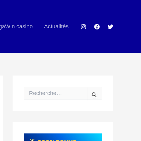
aWin casino
Actualités
R
e
c
h
e
r
c
h
e