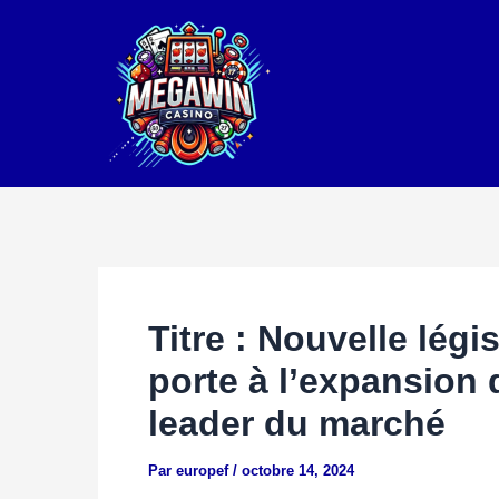
Aller
au
contenu
Titre : Nouvelle légi
porte à l’expansion
leader du marché
Par
europef
/
octobre 14, 2024