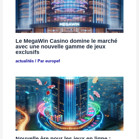
Le MegaWin Casino domine le marché
avec une nouvelle gamme de jeux
exclusifs
actualités
/ Par
europef
Nouvelle ère pour les jeux en ligne :