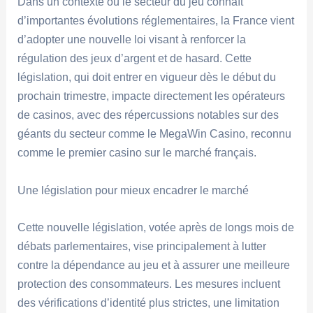
Dans un contexte où le secteur du jeu connaît
d’importantes évolutions réglementaires, la France vient
d’adopter une nouvelle loi visant à renforcer la
régulation des jeux d’argent et de hasard. Cette
législation, qui doit entrer en vigueur dès le début du
prochain trimestre, impacte directement les opérateurs
de casinos, avec des répercussions notables sur des
géants du secteur comme le MegaWin Casino, reconnu
comme le premier casino sur le marché français.
Une législation pour mieux encadrer le marché
Cette nouvelle législation, votée après de longs mois de
débats parlementaires, vise principalement à lutter
contre la dépendance au jeu et à assurer une meilleure
protection des consommateurs. Les mesures incluent
des vérifications d’identité plus strictes, une limitation