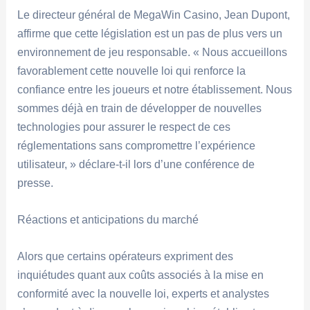
Le directeur général de MegaWin Casino, Jean Dupont,
affirme que cette législation est un pas de plus vers un
environnement de jeu responsable. « Nous accueillons
favorablement cette nouvelle loi qui renforce la
confiance entre les joueurs et notre établissement. Nous
sommes déjà en train de développer de nouvelles
technologies pour assurer le respect de ces
réglementations sans compromettre l’expérience
utilisateur, » déclare-t-il lors d’une conférence de
presse.
Réactions et anticipations du marché
Alors que certains opérateurs expriment des
inquiétudes quant aux coûts associés à la mise en
conformité avec la nouvelle loi, experts et analystes