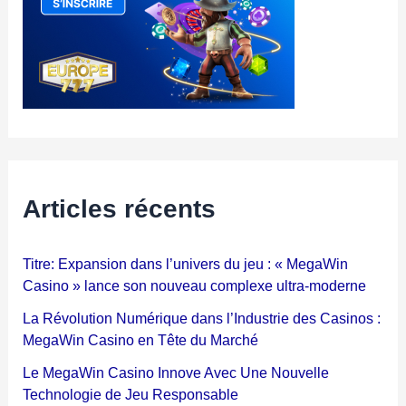
Articles récents
Titre: Expansion dans l’univers du jeu : « MegaWin
Casino » lance son nouveau complexe ultra-moderne
La Révolution Numérique dans l’Industrie des Casinos :
MegaWin Casino en Tête du Marché
Le MegaWin Casino Innove Avec Une Nouvelle
Technologie de Jeu Responsable