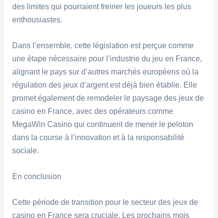
des limites qui pourraient freiner les joueurs les plus
enthousiastes.
Dans l’ensemble, cette législation est perçue comme
une étape nécessaire pour l’industrie du jeu en France,
alignant le pays sur d’autres marchés européens où la
régulation des jeux d’argent est déjà bien établie. Elle
promet également de remodeler le paysage des jeux de
casino en France, avec des opérateurs comme
MegaWin Casino qui continuent de mener le peloton
dans la course à l’innovation et à la responsabilité
sociale.
En conclusion
Cette période de transition pour le secteur des jeux de
casino en France sera cruciale. Les prochains mois