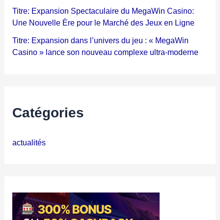
Titre: Expansion Spectaculaire du MegaWin Casino:
Une Nouvelle Ère pour le Marché des Jeux en Ligne
Titre: Expansion dans l’univers du jeu : « MegaWin
Casino » lance son nouveau complexe ultra-moderne
Catégories
actualités