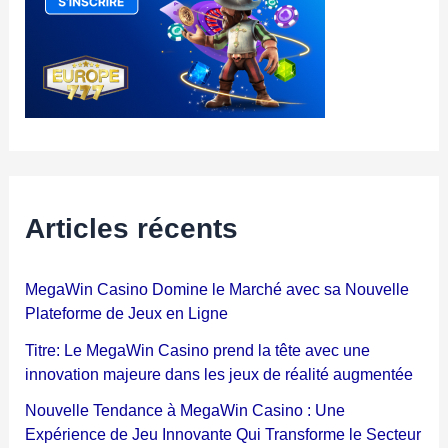
Articles récents
MegaWin Casino Domine le Marché avec sa Nouvelle
Plateforme de Jeux en Ligne
Titre: Le MegaWin Casino prend la tête avec une
innovation majeure dans les jeux de réalité augmentée
Nouvelle Tendance à MegaWin Casino : Une
Expérience de Jeu Innovante Qui Transforme le Secteur