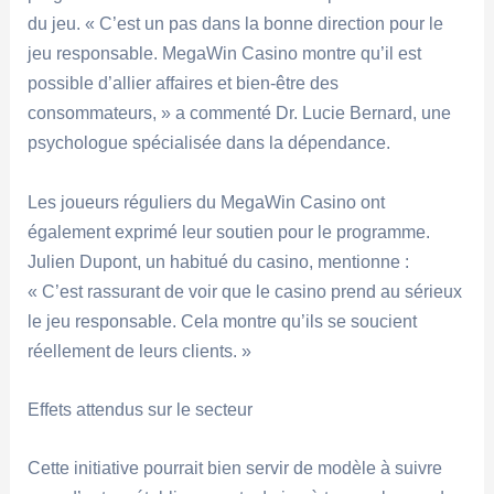
du jeu. « C’est un pas dans la bonne direction pour le
jeu responsable. MegaWin Casino montre qu’il est
possible d’allier affaires et bien-être des
consommateurs, » a commenté Dr. Lucie Bernard, une
psychologue spécialisée dans la dépendance.
Les joueurs réguliers du MegaWin Casino ont
également exprimé leur soutien pour le programme.
Julien Dupont, un habitué du casino, mentionne :
« C’est rassurant de voir que le casino prend au sérieux
le jeu responsable. Cela montre qu’ils se soucient
réellement de leurs clients. »
Effets attendus sur le secteur
Cette initiative pourrait bien servir de modèle à suivre