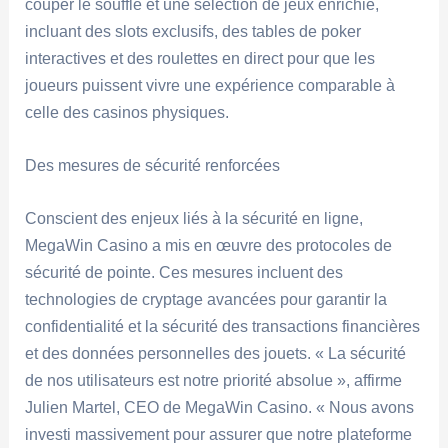
couper le souffle et une sélection de jeux enrichie,
incluant des slots exclusifs, des tables de poker
interactives et des roulettes en direct pour que les
joueurs puissent vivre une expérience comparable à
celle des casinos physiques.
Des mesures de sécurité renforcées
Conscient des enjeux liés à la sécurité en ligne,
MegaWin Casino a mis en œuvre des protocoles de
sécurité de pointe. Ces mesures incluent des
technologies de cryptage avancées pour garantir la
confidentialité et la sécurité des transactions financières
et des données personnelles des jouets. « La sécurité
de nos utilisateurs est notre priorité absolue », affirme
Julien Martel, CEO de MegaWin Casino. « Nous avons
investi massivement pour assurer que notre plateforme