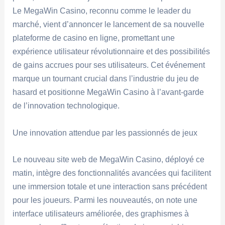
Le MegaWin Casino, reconnu comme le leader du
marché, vient d’annoncer le lancement de sa nouvelle
plateforme de casino en ligne, promettant une
expérience utilisateur révolutionnaire et des possibilités
de gains accrues pour ses utilisateurs. Cet événement
marque un tournant crucial dans l’industrie du jeu de
hasard et positionne MegaWin Casino à l’avant-garde
de l’innovation technologique.
Une innovation attendue par les passionnés de jeux
Le nouveau site web de MegaWin Casino, déployé ce
matin, intègre des fonctionnalités avancées qui facilitent
une immersion totale et une interaction sans précédent
pour les joueurs. Parmi les nouveautés, on note une
interface utilisateurs améliorée, des graphismes à