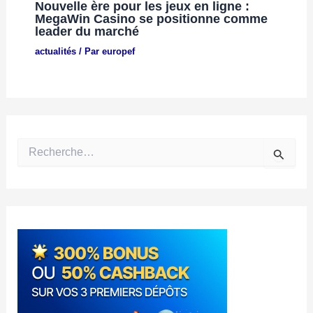
Nouvelle ère pour les jeux en ligne :
MegaWin Casino se positionne comme
leader du marché
actualités
/ Par
europef
R
e
c
h
e
r
c
h
e
r
: