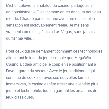
Michel Lefevre, un habitué du casino, partage son
enthousiasme : « C’est comme entrer dans un nouveau
monde. Chaque partie est une aventure en soi, et la
sensation est incroyablement réelle. Je me sens
vraiment comme si j’étais à Las Vegas, sans jamais
quitter ma ville. »
Pour ceux qui se demandent comment ces technologies
affecteront le futur du jeu, il semble que MegaWin
Casino ait déjà anticipé le coup en se positionnant à
l’avant-garde du secteur. Avec le jeu traditionnel qui
continue de coexister avec ces nouvelles formes
immersives, le casino espère attirer une clientèle plus
jeune et technophile, tout en gardant les amateurs de
jeux classiques.