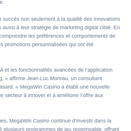
e.
 ce succès non seulement à la qualité des innovations
ssi à leur stratégie de marketing digital ciblé. En
r comprendre les préférences et comportements de
des promotions personnalisées qui ont été
RA et les fonctionnalités avancées de l’application
rg, » affirme Jean-Luc Moreau, un consultant
hasard. « MegaWin Casino a établi une nouvelle
e secteur à innover et à améliorer l’offre aux
es, MegaWin Casino continue d’investir dans la
cé plusieurs programmes de jeu responsable, offrant