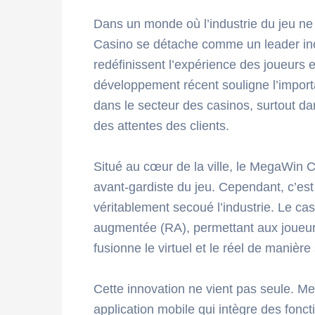
Dans un monde où l’industrie du jeu ne
Casino se détache comme un leader inco
redéfinissent l’expérience des joueurs
développement récent souligne l’importa
dans le secteur des casinos, surtout da
des attentes des clients.
Situé au cœur de la ville, le MegaWin 
avant-gardiste du jeu. Cependant, c’est l
véritablement secoué l’industrie. Le casi
augmentée (RA), permettant aux joueur
fusionne le virtuel et le réel de manière
Cette innovation ne vient pas seule. 
application mobile qui intègre des foncti