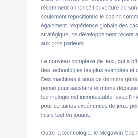
récemment annoncé l’ouverture de son t
seulement repositionne le casino comme 
également l’expérience globale des cas
stratégique, ce développement récent a 
aux gros parieurs.
Le nouveau complexe de jeux, qui a offi
des technologies les plus avancées et
Des machines à sous de dernière générat
pensé pour satisfaire et même dépasser 
technologie est incontestable, avec l’int
pour certaines expériences de jeux, p
fictifs tout en jouant.
Outre la technologie, le MegaWin Casi