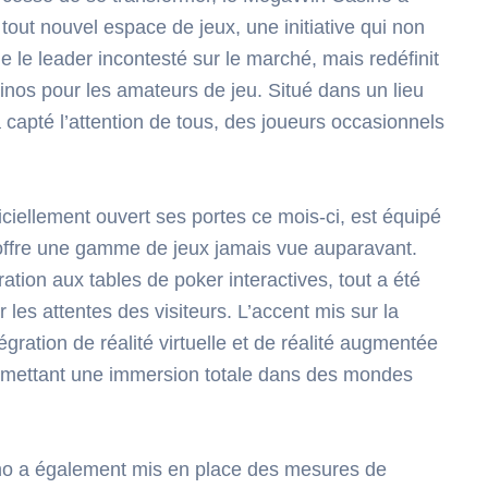
out nouvel espace de jeux, une initiative qui non
le leader incontesté sur le marché, mais redéfinit
inos pour les amateurs de jeu. Situé dans un lieu
capté l’attention de tous, des joueurs occasionnels
ciellement ouvert ses portes ce mois-ci, est équipé
 offre une gamme de jeux jamais vue auparavant.
ion aux tables de poker interactives, tout a été
les attentes des visiteurs. L’accent mis sur la
égration de réalité virtuelle et de réalité augmentée
ermettant une immersion totale dans des mondes
no a également mis en place des mesures de