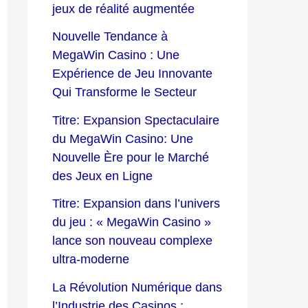
jeux de réalité augmentée
Nouvelle Tendance à
MegaWin Casino : Une
Expérience de Jeu Innovante
Qui Transforme le Secteur
Titre: Expansion Spectaculaire
du MegaWin Casino: Une
Nouvelle Ère pour le Marché
des Jeux en Ligne
Titre: Expansion dans l’univers
du jeu : « MegaWin Casino »
lance son nouveau complexe
ultra-moderne
La Révolution Numérique dans
l’Industrie des Casinos :