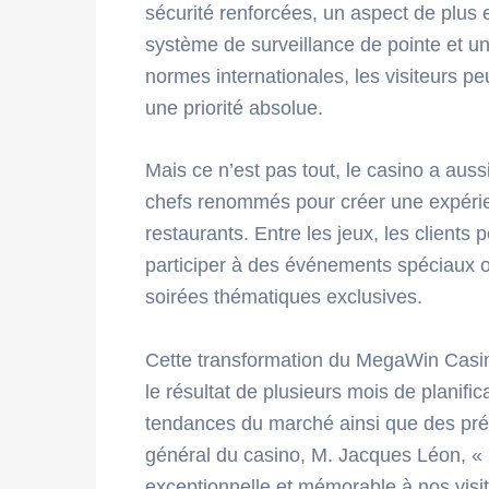
sécurité renforcées, un aspect de plus e
système de surveillance de pointe et u
normes internationales, les visiteurs pe
une priorité absolue.
Mais ce n’est pas tout, le casino a auss
chefs renommés pour créer une expérie
restaurants. Entre les jeux, les clients
participer à des événements spéciaux or
soirées thématiques exclusives.
Cette transformation du MegaWin Casino
le résultat de plusieurs mois de planif
tendances du marché ainsi que des pré
général du casino, M. Jacques Léon, « N
exceptionnelle et mémorable à nos visit