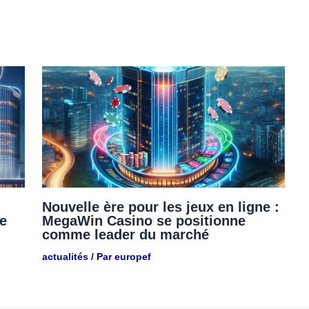
Nouvelle ère pour les jeux en ligne :
e
MegaWin Casino se positionne
comme leader du marché
actualités
/ Par
europef