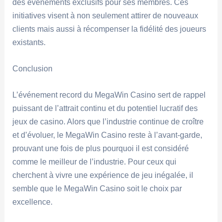
des événements exclusifs pour ses membres. Ces
initiatives visent à non seulement attirer de nouveaux
clients mais aussi à récompenser la fidélité des joueurs
existants.
Conclusion
L’événement record du MegaWin Casino sert de rappel
puissant de l’attrait continu et du potentiel lucratif des
jeux de casino. Alors que l’industrie continue de croître
et d’évoluer, le MegaWin Casino reste à l’avant-garde,
prouvant une fois de plus pourquoi il est considéré
comme le meilleur de l’industrie. Pour ceux qui
cherchent à vivre une expérience de jeu inégalée, il
semble que le MegaWin Casino soit le choix par
excellence.