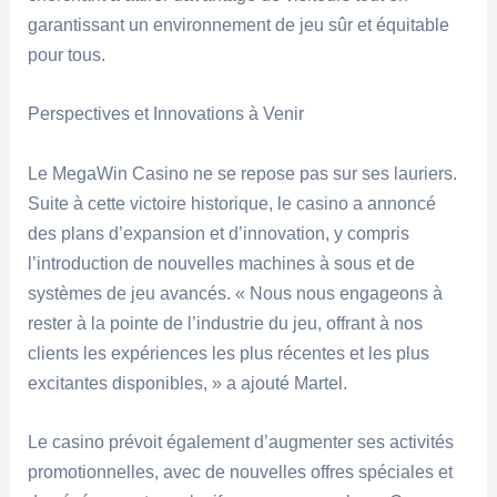
garantissant un environnement de jeu sûr et équitable
pour tous.
Perspectives et Innovations à Venir
Le MegaWin Casino ne se repose pas sur ses lauriers.
Suite à cette victoire historique, le casino a annoncé
des plans d’expansion et d’innovation, y compris
l’introduction de nouvelles machines à sous et de
systèmes de jeu avancés. « Nous nous engageons à
rester à la pointe de l’industrie du jeu, offrant à nos
clients les expériences les plus récentes et les plus
excitantes disponibles, » a ajouté Martel.
Le casino prévoit également d’augmenter ses activités
promotionnelles, avec de nouvelles offres spéciales et