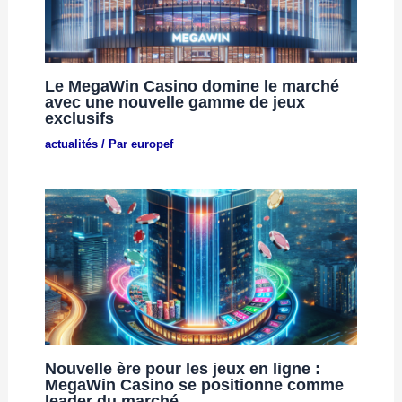
Le MegaWin Casino domine le marché
avec une nouvelle gamme de jeux
exclusifs
actualités
/ Par
europef
Nouvelle ère pour les jeux en ligne :
MegaWin Casino se positionne comme
leader du marché