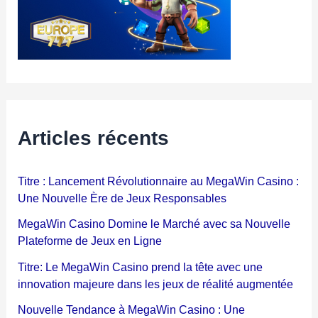
Articles récents
Titre : Lancement Révolutionnaire au MegaWin Casino :
Une Nouvelle Ère de Jeux Responsables
MegaWin Casino Domine le Marché avec sa Nouvelle
Plateforme de Jeux en Ligne
Titre: Le MegaWin Casino prend la tête avec une
innovation majeure dans les jeux de réalité augmentée
Nouvelle Tendance à MegaWin Casino : Une