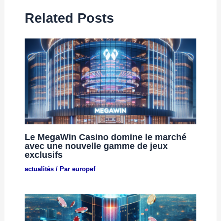
Related Posts
Le MegaWin Casino domine le marché
avec une nouvelle gamme de jeux
exclusifs
actualités
/ Par
europef