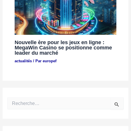
Nouvelle ère pour les jeux en ligne :
MegaWin Casino se positionne comme
leader du marché
actualités
/ Par
europef
R
e
c
h
e
r