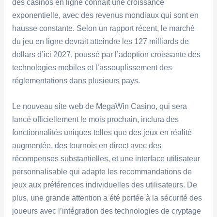
des casinos en ligne connaît une croissance
exponentielle, avec des revenus mondiaux qui sont en
hausse constante. Selon un rapport récent, le marché
du jeu en ligne devrait atteindre les 127 milliards de
dollars d’ici 2027, poussé par l’adoption croissante des
technologies mobiles et l’assouplissement des
réglementations dans plusieurs pays.
Le nouveau site web de MegaWin Casino, qui sera
lancé officiellement le mois prochain, inclura des
fonctionnalités uniques telles que des jeux en réalité
augmentée, des tournois en direct avec des
récompenses substantielles, et une interface utilisateur
personnalisable qui adapte les recommandations de
jeux aux préférences individuelles des utilisateurs. De
plus, une grande attention a été portée à la sécurité des
joueurs avec l’intégration des technologies de cryptage