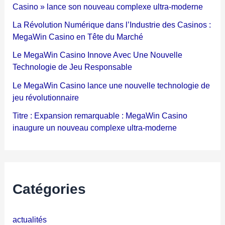
Casino » lance son nouveau complexe ultra-moderne
La Révolution Numérique dans l’Industrie des Casinos :
MegaWin Casino en Tête du Marché
Le MegaWin Casino Innove Avec Une Nouvelle
Technologie de Jeu Responsable
Le MegaWin Casino lance une nouvelle technologie de
jeu révolutionnaire
Titre : Expansion remarquable : MegaWin Casino
inaugure un nouveau complexe ultra-moderne
Catégories
actualités