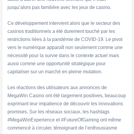
jusqu’alors pas familière avec les jeux de casino.
Ce développement intervient alors que le secteur des
casinos traditionnels a été durement touché par les
restrictions liées à la pandémie de COVID-19. Le pivot
vers le numérique apparaît non seulement comme une
nécessité pour la survie dans le contexte actuel mais
aussi comme une opportunité stratégique pour
capitaliser sur un marché en pleine mutation.
Les réactions des utilisateurs aux annonces de
MegaWin Casino ont été largement positives, beaucoup
exprimant leur impatience de découvrir les innovations
promises. Sur les réseaux sociaux, les hashtags
#MegaWinExperience et #FutureOfGaming ont même
commencé à circuler, témoignant de l’enthousiasme