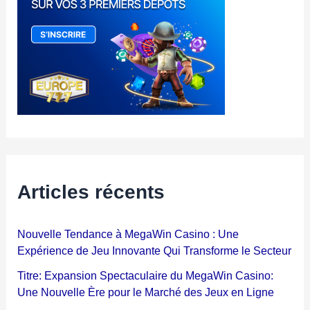
:
Articles récents
Nouvelle Tendance à MegaWin Casino : Une
Expérience de Jeu Innovante Qui Transforme le Secteur
Titre: Expansion Spectaculaire du MegaWin Casino:
Une Nouvelle Ère pour le Marché des Jeux en Ligne