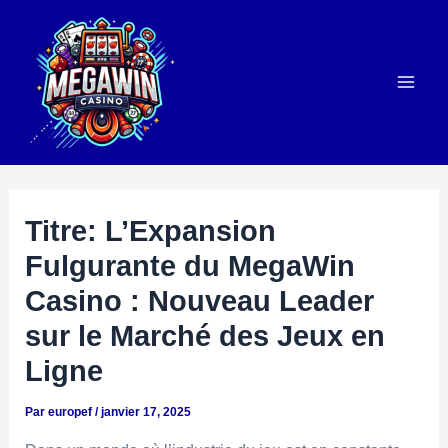
Aller
au
contenu
Mai
Men
Titre: L’Expansion
Fulgurante du MegaWin
Casino : Nouveau Leader
sur le Marché des Jeux en
Ligne
Par
europef
/
janvier 17, 2025