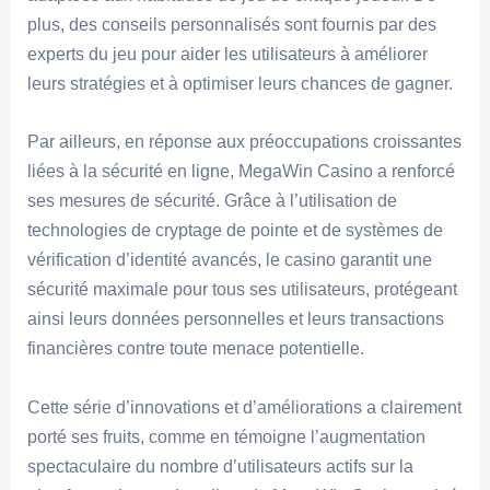
plus, des conseils personnalisés sont fournis par des
experts du jeu pour aider les utilisateurs à améliorer
leurs stratégies et à optimiser leurs chances de gagner.
Par ailleurs, en réponse aux préoccupations croissantes
liées à la sécurité en ligne, MegaWin Casino a renforcé
ses mesures de sécurité. Grâce à l’utilisation de
technologies de cryptage de pointe et de systèmes de
vérification d’identité avancés, le casino garantit une
sécurité maximale pour tous ses utilisateurs, protégeant
ainsi leurs données personnelles et leurs transactions
financières contre toute menace potentielle.
Cette série d’innovations et d’améliorations a clairement
porté ses fruits, comme en témoigne l’augmentation
spectaculaire du nombre d’utilisateurs actifs sur la