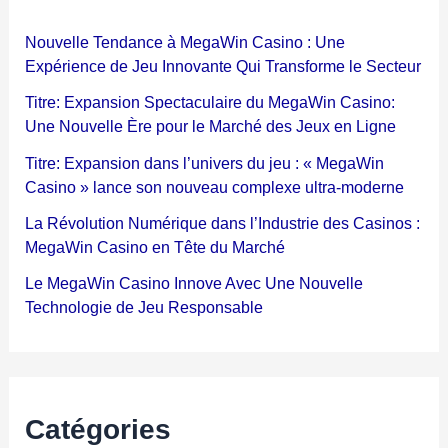
Nouvelle Tendance à MegaWin Casino : Une
Expérience de Jeu Innovante Qui Transforme le Secteur
Titre: Expansion Spectaculaire du MegaWin Casino:
Une Nouvelle Ère pour le Marché des Jeux en Ligne
Titre: Expansion dans l’univers du jeu : « MegaWin
Casino » lance son nouveau complexe ultra-moderne
La Révolution Numérique dans l’Industrie des Casinos :
MegaWin Casino en Tête du Marché
Le MegaWin Casino Innove Avec Une Nouvelle
Technologie de Jeu Responsable
Catégories