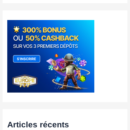
h
e
r
c
h
e
r
:
Articles récents