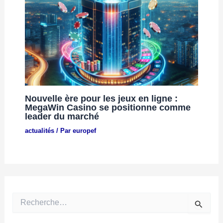
Nouvelle ère pour les jeux en ligne :
MegaWin Casino se positionne comme
leader du marché
actualités
/ Par
europef
R
e
c