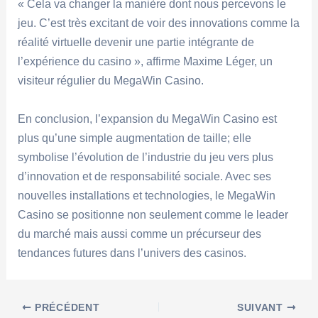
« Cela va changer la manière dont nous percevons le
jeu. C’est très excitant de voir des innovations comme la
réalité virtuelle devenir une partie intégrante de
l’expérience du casino », affirme Maxime Léger, un
visiteur régulier du MegaWin Casino.
En conclusion, l’expansion du MegaWin Casino est
plus qu’une simple augmentation de taille; elle
symbolise l’évolution de l’industrie du jeu vers plus
d’innovation et de responsabilité sociale. Avec ses
nouvelles installations et technologies, le MegaWin
Casino se positionne non seulement comme le leader
du marché mais aussi comme un précurseur des
tendances futures dans l’univers des casinos.
PRÉCÉDENT
SUIVANT