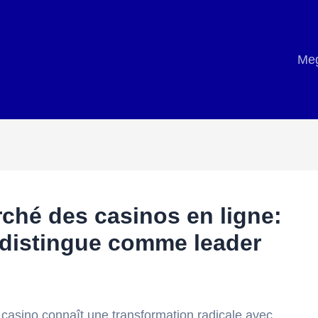
Meg
rché des casinos en ligne:
distingue comme leader
casino connaît une transformation radicale avec