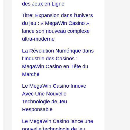
des Jeux en Ligne
Titre: Expansion dans l’univers
du jeu : « MegaWin Casino »
lance son nouveau complexe
ultra-moderne
La Révolution Numérique dans
l’Industrie des Casinos :
MegaWin Casino en Tête du
Marché
Le MegaWin Casino Innove
Avec Une Nouvelle
Technologie de Jeu
Responsable
Le MegaWin Casino lance une
nouvelle technologie de jeu