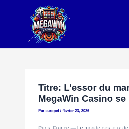
Aller
au
contenu
Titre: L’essor du ma
MegaWin Casino se 
Par
europef
/
février 23, 2026
Paris, France — Le monde des jeux de 