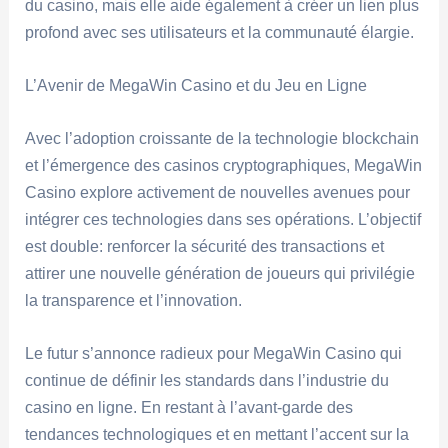
du casino, mais elle aide également à créer un lien plus
profond avec ses utilisateurs et la communauté élargie.
L’Avenir de MegaWin Casino et du Jeu en Ligne
Avec l’adoption croissante de la technologie blockchain
et l’émergence des casinos cryptographiques, MegaWin
Casino explore activement de nouvelles avenues pour
intégrer ces technologies dans ses opérations. L’objectif
est double: renforcer la sécurité des transactions et
attirer une nouvelle génération de joueurs qui privilégie
la transparence et l’innovation.
Le futur s’annonce radieux pour MegaWin Casino qui
continue de définir les standards dans l’industrie du
casino en ligne. En restant à l’avant-garde des
tendances technologiques et en mettant l’accent sur la