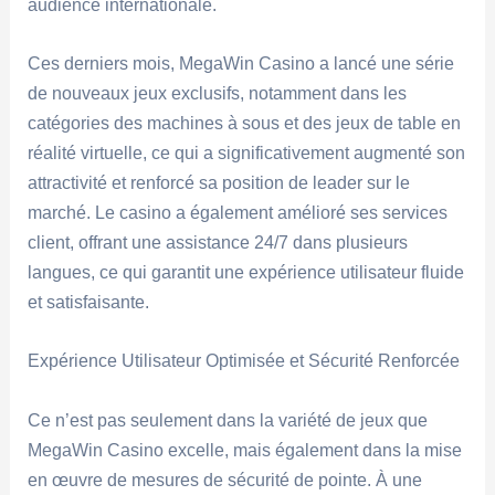
audience internationale.
Ces derniers mois, MegaWin Casino a lancé une série
de nouveaux jeux exclusifs, notamment dans les
catégories des machines à sous et des jeux de table en
réalité virtuelle, ce qui a significativement augmenté son
attractivité et renforcé sa position de leader sur le
marché. Le casino a également amélioré ses services
client, offrant une assistance 24/7 dans plusieurs
langues, ce qui garantit une expérience utilisateur fluide
et satisfaisante.
Expérience Utilisateur Optimisée et Sécurité Renforcée
Ce n’est pas seulement dans la variété de jeux que
MegaWin Casino excelle, mais également dans la mise
en œuvre de mesures de sécurité de pointe. À une