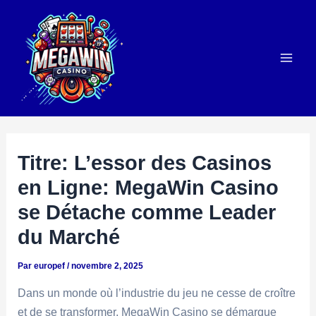
Aller
au
contenu
Mai
Men
Titre: L’essor des Casinos
en Ligne: MegaWin Casino
se Détache comme Leader
du Marché
Par
europef
/
novembre 2, 2025
Dans un monde où l’industrie du jeu ne cesse de croître
et de se transformer, MegaWin Casino se démarque