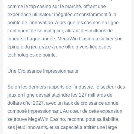
comme le top casino sur le marché, offrant une
expérience utilisateur inégalée et constamment à la
pointe de l’innovation. Alors que les casinos en ligne
continuent de se multiplier, attirant des millions de
joueurs chaque année, MegaWin Casino a su tirer son
épingle du jeu grâce à une offre diversifiée et des
technologies de pointe.
Une Croissance Impressionnante
Selon les derniers rapports de l’industrie, le secteur des
jeux en ligne devrait atteindre les 127 milliards de
dollars d’ici 2027, avec un taux de croissance annuel
composé impressionnant. Au cœur de cette expansion
se trouve MegaWin Casino, reconnu pour sa fiabilité,
ses jeux innovants, et sa capacité à attirer une large