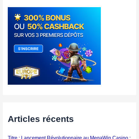
r
c
h
e
r
:
Articles récents
Titre : Lancement Révolutionnaire au MegaWin Casino :