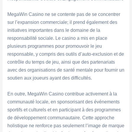
MegaWin Casino ne se contente pas de se concentrer
sur l’expansion commerciale; il prend également des
initiatives importantes dans le domaine de la
responsabilité sociale. Le casino a mis en place
plusieurs programmes pour promouvoir le jeu
responsable, y compris des outils d’auto-exclusion et de
contrôle du temps de jeu, ainsi que des partenariats
avec des organisations de santé mentale pour fournir un
soutien aux joueurs ayant des difficultés.
En outre, MegaWin Casino contribue activement à la
communauté locale, en sponsorisant des événements
sportifs et culturels et en participant à des programmes
de développement communautaire. Cette approche
holistique ne renforce pas seulement l’image de marque