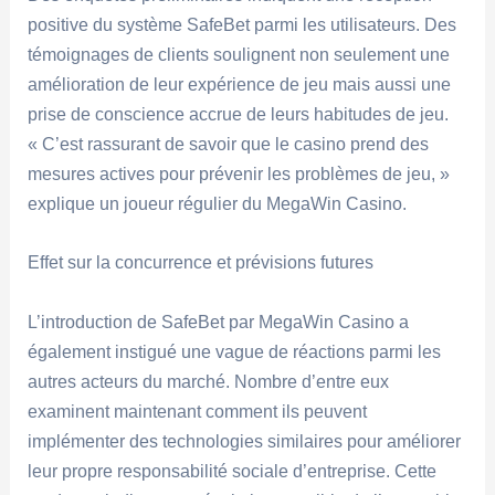
positive du système SafeBet parmi les utilisateurs. Des
témoignages de clients soulignent non seulement une
amélioration de leur expérience de jeu mais aussi une
prise de conscience accrue de leurs habitudes de jeu.
« C’est rassurant de savoir que le casino prend des
mesures actives pour prévenir les problèmes de jeu, »
explique un joueur régulier du MegaWin Casino.
Effet sur la concurrence et prévisions futures
L’introduction de SafeBet par MegaWin Casino a
également instigué une vague de réactions parmi les
autres acteurs du marché. Nombre d’entre eux
examinent maintenant comment ils peuvent
implémenter des technologies similaires pour améliorer
leur propre responsabilité sociale d’entreprise. Cette