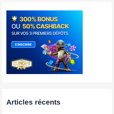
r
c
h
e
r
:
Articles récents