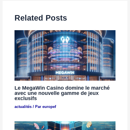
Related Posts
Le MegaWin Casino domine le marché
avec une nouvelle gamme de jeux
exclusifs
actualités
/ Par
europef