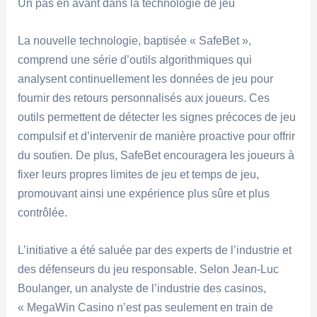
Un pas en avant dans la technologie de jeu
La nouvelle technologie, baptisée « SafeBet »,
comprend une série d’outils algorithmiques qui
analysent continuellement les données de jeu pour
fournir des retours personnalisés aux joueurs. Ces
outils permettent de détecter les signes précoces de jeu
compulsif et d’intervenir de manière proactive pour offrir
du soutien. De plus, SafeBet encouragera les joueurs à
fixer leurs propres limites de jeu et temps de jeu,
promouvant ainsi une expérience plus sûre et plus
contrôlée.
L’initiative a été saluée par des experts de l’industrie et
des défenseurs du jeu responsable. Selon Jean-Luc
Boulanger, un analyste de l’industrie des casinos,
« MegaWin Casino n’est pas seulement en train de