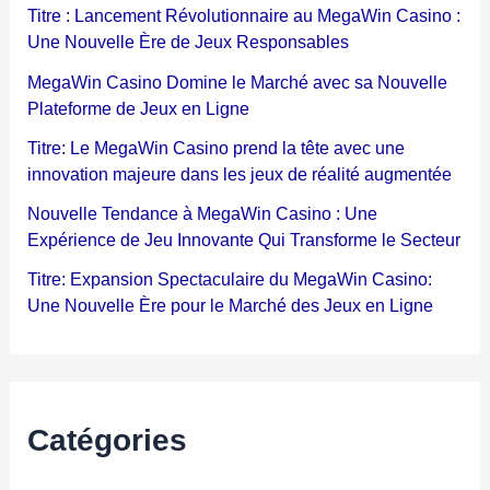
Titre : Lancement Révolutionnaire au MegaWin Casino :
Une Nouvelle Ère de Jeux Responsables
MegaWin Casino Domine le Marché avec sa Nouvelle
Plateforme de Jeux en Ligne
Titre: Le MegaWin Casino prend la tête avec une
innovation majeure dans les jeux de réalité augmentée
Nouvelle Tendance à MegaWin Casino : Une
Expérience de Jeu Innovante Qui Transforme le Secteur
Titre: Expansion Spectaculaire du MegaWin Casino:
Une Nouvelle Ère pour le Marché des Jeux en Ligne
Catégories