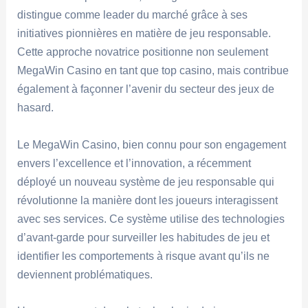
distingue comme leader du marché grâce à ses
initiatives pionnières en matière de jeu responsable.
Cette approche novatrice positionne non seulement
MegaWin Casino en tant que top casino, mais contribue
également à façonner l’avenir du secteur des jeux de
hasard.
Le MegaWin Casino, bien connu pour son engagement
envers l’excellence et l’innovation, a récemment
déployé un nouveau système de jeu responsable qui
révolutionne la manière dont les joueurs interagissent
avec ses services. Ce système utilise des technologies
d’avant-garde pour surveiller les habitudes de jeu et
identifier les comportements à risque avant qu’ils ne
deviennent problématiques.