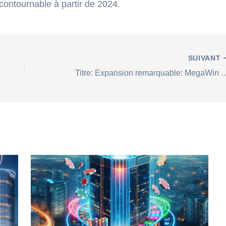
contournable à partir de 2024.
SUIVANT
Titre: Expansion remarquable: MegaWin Casino lance