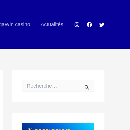
aWin casino
Actualités
R
e
c
h
e
r
c
h
e