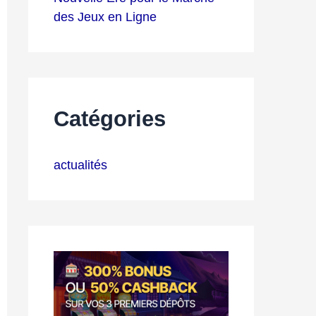
des Jeux en Ligne
Catégories
actualités