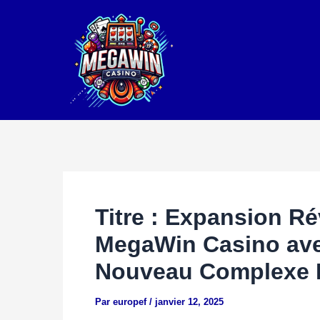
Aller
au
contenu
Titre : Expansion Ré
MegaWin Casino ave
Nouveau Complexe 
Par
europef
/
janvier 12, 2025