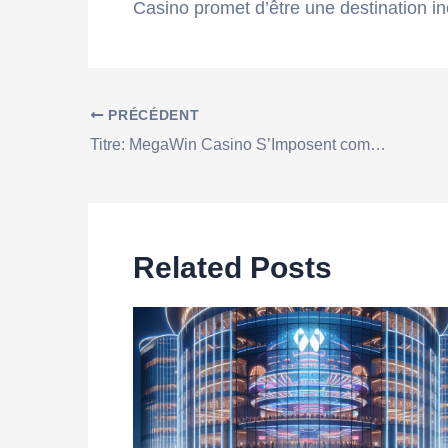
Casino promet d’être une destination in
PRÉCÉDENT
Titre: MegaWin Casino S’Imposent comme Leader Suite à l’Inauguration de leur Nouvelle Aile Luxueuse
Related Posts