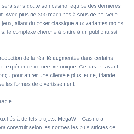
sera sans doute son casino, équipé des dernières
nt. Avec plus de 300 machines à sous de nouvelle
 jeux, allant du poker classique aux variantes moins
is, le complexe cherche à plaire à un public aussi
roduction de la réalité augmentée dans certains
une expérience immersive unique. Ce pas en avant
conçu pour attirer une clientèle plus jeune, friande
velles formes de divertissement.
rable
x liés à de tels projets, MegaWin Casino a
 construit selon les normes les plus strictes de