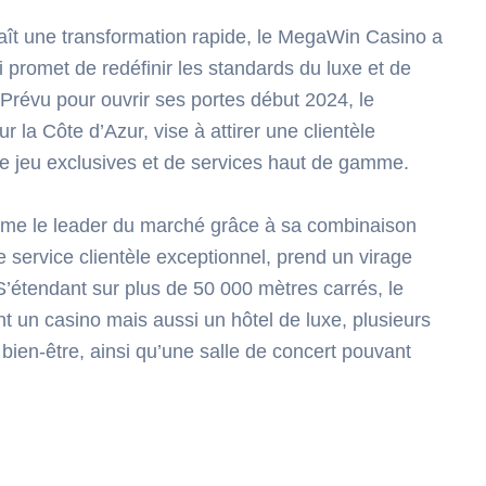
naît une transformation rapide, le MegaWin Casino a
 promet de redéfinir les standards du luxe et de
 Prévu pour ouvrir ses portes début 2024, le
a Côte d’Azur, vise à attirer une clientèle
de jeu exclusives et de services haut de gamme.
e le leader du marché grâce à sa combinaison
 service clientèle exceptionnel, prend un virage
S’étendant sur plus de 50 000 mètres carrés, le
un casino mais aussi un hôtel de luxe, plusieurs
ien-être, ainsi qu’une salle de concert pouvant