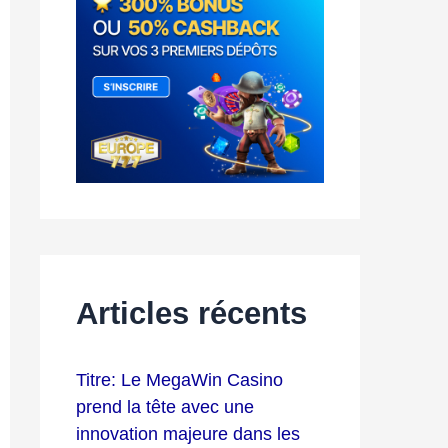
r
:
Articles récents
Titre: Le MegaWin Casino
prend la tête avec une
innovation majeure dans les