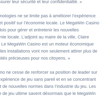
urer leur sécurité et leur confidentialité. »
nologies ne se limite pas à améliorer l’expérience
et positif sur l’économie locale. Le MegaWin Casino
is pour gérer et entretenir les nouvelles
mie locale. L’adjoint au maire de la ville, Claire
 « Le MegaWin Casino est un moteur économique
es installations vont non seulement attirer plus de
nités précieuses pour nos citoyens. »
o ne cesse de renforcer sa position de leader sur
xpérience de jeu sans pareil et en se concentrant
blit de nouvelles normes dans l’industrie du jeu. Les
ce de jeu ultime savent désormais que le MegaWin