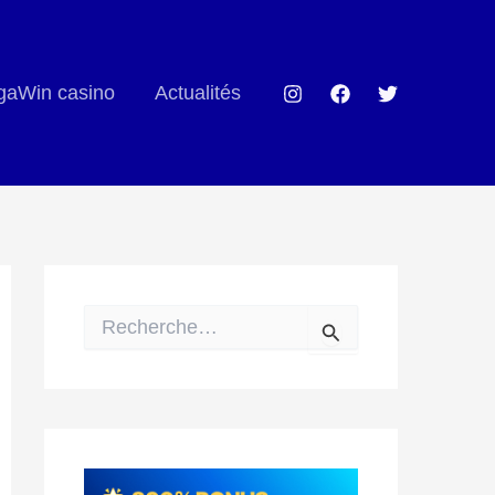
aWin casino
Actualités
R
e
c
h
e
r
c
h
e