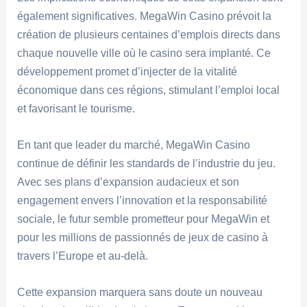
également significatives. MegaWin Casino prévoit la
création de plusieurs centaines d’emplois directs dans
chaque nouvelle ville où le casino sera implanté. Ce
développement promet d’injecter de la vitalité
économique dans ces régions, stimulant l’emploi local
et favorisant le tourisme.
En tant que leader du marché, MegaWin Casino
continue de définir les standards de l’industrie du jeu.
Avec ses plans d’expansion audacieux et son
engagement envers l’innovation et la responsabilité
sociale, le futur semble prometteur pour MegaWin et
pour les millions de passionnés de jeux de casino à
travers l’Europe et au-delà.
Cette expansion marquera sans doute un nouveau