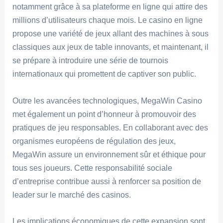
notamment grâce à sa plateforme en ligne qui attire des
millions d’utilisateurs chaque mois. Le casino en ligne
propose une variété de jeux allant des machines à sous
classiques aux jeux de table innovants, et maintenant, il
se prépare à introduire une série de tournois
internationaux qui promettent de captiver son public.
Outre les avancées technologiques, MegaWin Casino
met également un point d’honneur à promouvoir des
pratiques de jeu responsables. En collaborant avec des
organismes européens de régulation des jeux,
MegaWin assure un environnement sûr et éthique pour
tous ses joueurs. Cette responsabilité sociale
d’entreprise contribue aussi à renforcer sa position de
leader sur le marché des casinos.
Les implications économiques de cette expansion sont