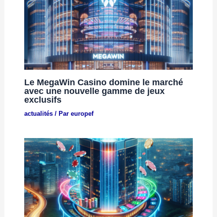
Le MegaWin Casino domine le marché
avec une nouvelle gamme de jeux
exclusifs
actualités
/ Par
europef