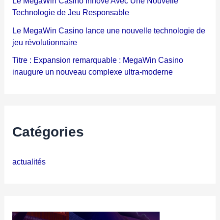
Le MegaWin Casino Innove Avec Une Nouvelle
Technologie de Jeu Responsable
Le MegaWin Casino lance une nouvelle technologie de
jeu révolutionnaire
Titre : Expansion remarquable : MegaWin Casino
inaugure un nouveau complexe ultra-moderne
Catégories
actualités