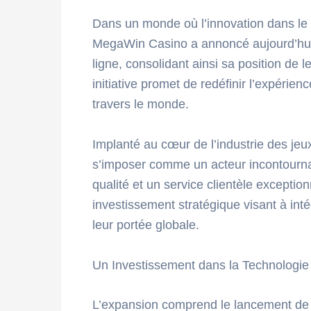
Dans un monde où l’innovation dans le 
MegaWin Casino a annoncé aujourd’hui 
ligne, consolidant ainsi sa position de 
initiative promet de redéfinir l’expérie
travers le monde.
Implanté au cœur de l’industrie des je
s’imposer comme un acteur incontournab
qualité et un service clientèle exception
investissement stratégique visant à inté
leur portée globale.
Un Investissement dans la Technologi
L’expansion comprend le lancement de p