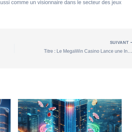
ussi comme un visionnaire dans le secteur des jeux
SUIVANT
Titre : Le MegaWin Casino Lance une Innovation Révolutionnaire pour les Jeux de Roul