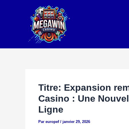
Aller
au
contenu
Titre: Expansion r
Casino : Une Nouvel
Ligne
Par
europef
/
janvier 29, 2026