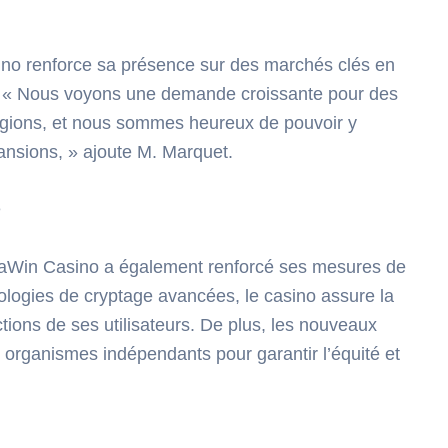
ino renforce sa présence sur des marchés clés en
. « Nous voyons une demande croissante pour des
régions, et nous sommes heureux de pouvoir y
ansions, » ajoute M. Marquet.
e
gaWin Casino a également renforcé ses mesures de
hnologies de cryptage avancées, le casino assure la
tions de ses utilisateurs. De plus, les nouveaux
 organismes indépendants pour garantir l’équité et