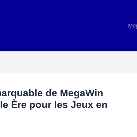
Meg
emarquable de MegaWin
le Ère pour les Jeux en