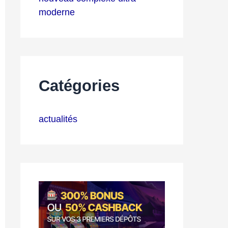
moderne
Catégories
actualités