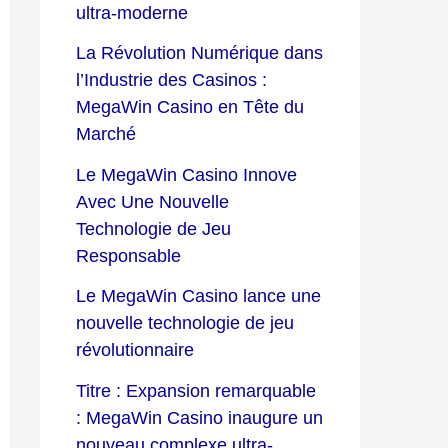
ultra-moderne
La Révolution Numérique dans
l’Industrie des Casinos :
MegaWin Casino en Tête du
Marché
Le MegaWin Casino Innove
Avec Une Nouvelle
Technologie de Jeu
Responsable
Le MegaWin Casino lance une
nouvelle technologie de jeu
révolutionnaire
Titre : Expansion remarquable
: MegaWin Casino inaugure un
nouveau complexe ultra-