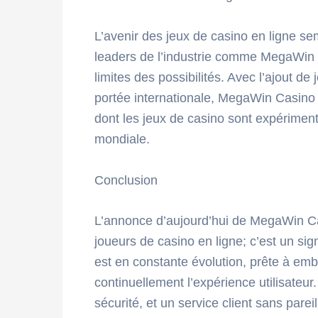
L’avenir des jeux de casino en ligne s
leaders de l’industrie comme MegaWin C
limites des possibilités. Avec l’ajout d
portée internationale, MegaWin Casino 
dont les jeux de casino sont expériment
mondiale.
Conclusion
L’annonce d’aujourd’hui de MegaWin Ca
joueurs de casino en ligne; c’est un sig
est en constante évolution, prête à emb
continuellement l’expérience utilisateu
sécurité, et un service client sans pa