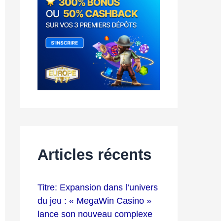
r
:
Articles récents
Titre: Expansion dans l’univers
du jeu : « MegaWin Casino »
lance son nouveau complexe