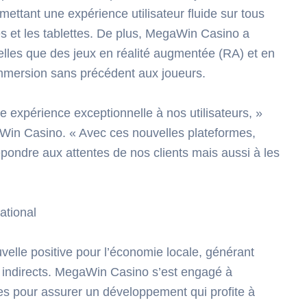
ttant une expérience utilisateur fluide sur tous
es et les tablettes. De plus, MegaWin Casino a
telles que des jeux en réalité augmentée (RA) et en
e immersion sans précédent aux joueurs.
une expérience exceptionnelle à nos utilisateurs, »
in Casino. « Avec ces nouvelles plateformes,
ondre aux attentes de nos clients mais aussi à les
ational
elle positive pour l’économie locale, générant
t indirects. MegaWin Casino s’est engagé à
s pour assurer un développement qui profite à