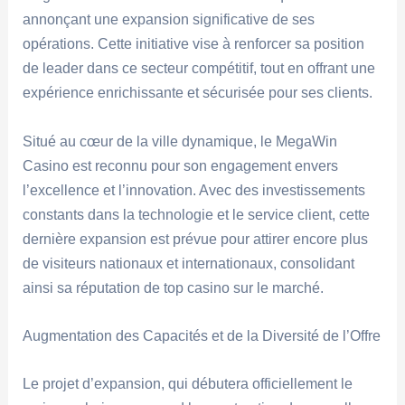
annonçant une expansion significative de ses
opérations. Cette initiative vise à renforcer sa position
de leader dans ce secteur compétitif, tout en offrant une
expérience enrichissante et sécurisée pour ses clients.
Situé au cœur de la ville dynamique, le MegaWin
Casino est reconnu pour son engagement envers
l’excellence et l’innovation. Avec des investissements
constants dans la technologie et le service client, cette
dernière expansion est prévue pour attirer encore plus
de visiteurs nationaux et internationaux, consolidant
ainsi sa réputation de top casino sur le marché.
Augmentation des Capacités et de la Diversité de l’Offre
Le projet d’expansion, qui débutera officiellement le