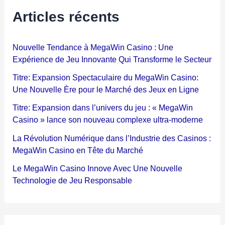
Articles récents
Nouvelle Tendance à MegaWin Casino : Une
Expérience de Jeu Innovante Qui Transforme le Secteur
Titre: Expansion Spectaculaire du MegaWin Casino:
Une Nouvelle Ère pour le Marché des Jeux en Ligne
Titre: Expansion dans l’univers du jeu : « MegaWin
Casino » lance son nouveau complexe ultra-moderne
La Révolution Numérique dans l’Industrie des Casinos :
MegaWin Casino en Tête du Marché
Le MegaWin Casino Innove Avec Une Nouvelle
Technologie de Jeu Responsable