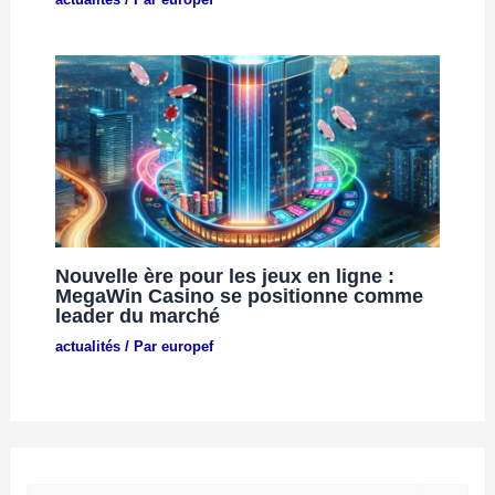
Nouvelle ère pour les jeux en ligne :
MegaWin Casino se positionne comme
leader du marché
actualités
/ Par
europef
R