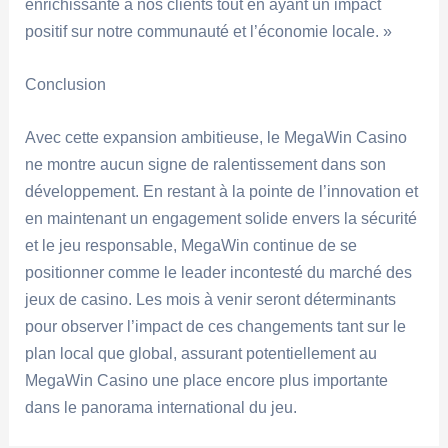
enrichissante à nos clients tout en ayant un impact
positif sur notre communauté et l’économie locale. »
Conclusion
Avec cette expansion ambitieuse, le MegaWin Casino
ne montre aucun signe de ralentissement dans son
développement. En restant à la pointe de l’innovation et
en maintenant un engagement solide envers la sécurité
et le jeu responsable, MegaWin continue de se
positionner comme le leader incontesté du marché des
jeux de casino. Les mois à venir seront déterminants
pour observer l’impact de ces changements tant sur le
plan local que global, assurant potentiellement au
MegaWin Casino une place encore plus importante
dans le panorama international du jeu.