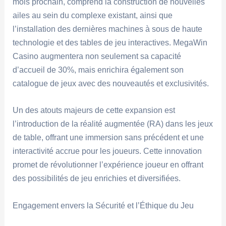
mois prochain, comprend la construction de nouvelles
ailes au sein du complexe existant, ainsi que
l’installation des dernières machines à sous de haute
technologie et des tables de jeu interactives. MegaWin
Casino augmentera non seulement sa capacité
d’accueil de 30%, mais enrichira également son
catalogue de jeux avec des nouveautés et exclusivités.
Un des atouts majeurs de cette expansion est
l’introduction de la réalité augmentée (RA) dans les jeux
de table, offrant une immersion sans précédent et une
interactivité accrue pour les joueurs. Cette innovation
promet de révolutionner l’expérience joueur en offrant
des possibilités de jeu enrichies et diversifiées.
Engagement envers la Sécurité et l’Éthique du Jeu