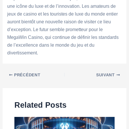
une icône du luxe et de l’innovation. Les amateurs de
jeux de casino et les touristes de luxe du monde entier
auront bientôt une nouvelle raison de visiter ce lieu
d’exception. Le futur semble prometteur pour le
MegaWin Casino, qui continue de définir les standards
de l’excellence dans le monde du jeu et du
divertissement.
PRÉCÉDENT
SUIVANT
Related Posts