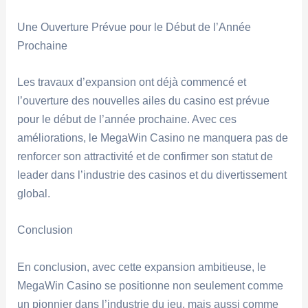
Une Ouverture Prévue pour le Début de l’Année
Prochaine
Les travaux d’expansion ont déjà commencé et
l’ouverture des nouvelles ailes du casino est prévue
pour le début de l’année prochaine. Avec ces
améliorations, le MegaWin Casino ne manquera pas de
renforcer son attractivité et de confirmer son statut de
leader dans l’industrie des casinos et du divertissement
global.
Conclusion
En conclusion, avec cette expansion ambitieuse, le
MegaWin Casino se positionne non seulement comme
un pionnier dans l’industrie du jeu, mais aussi comme