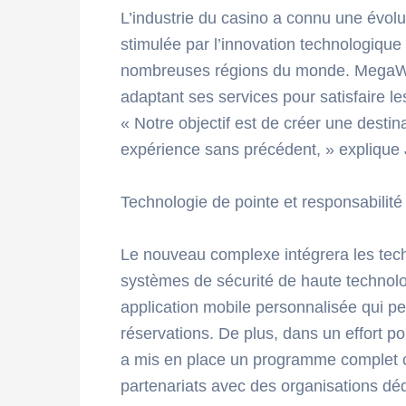
L’industrie du casino a connu une évolu
stimulée par l’innovation technologique
nombreuses régions du monde. MegaWin
adaptant ses services pour satisfaire les
« Notre objectif est de créer une destin
expérience sans précédent, » expliqu
Technologie de pointe et responsabilité
Le nouveau complexe intégrera les tec
systèmes de sécurité de haute technolo
application mobile personnalisée qui per
réservations. De plus, dans un effort 
a mis en place un programme complet c
partenariats avec des organisations déd