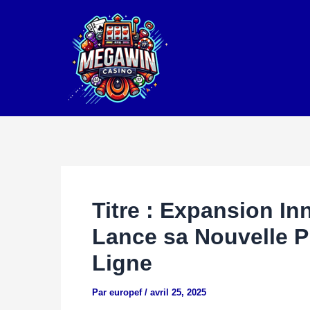
Aller
au
contenu
Titre : Expansion I
Lance sa Nouvelle P
Ligne
Par
europef
/
avril 25, 2025