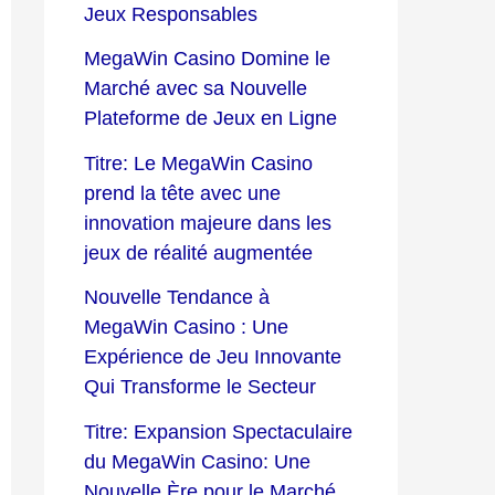
Jeux Responsables
MegaWin Casino Domine le
Marché avec sa Nouvelle
Plateforme de Jeux en Ligne
Titre: Le MegaWin Casino
prend la tête avec une
innovation majeure dans les
jeux de réalité augmentée
Nouvelle Tendance à
MegaWin Casino : Une
Expérience de Jeu Innovante
Qui Transforme le Secteur
Titre: Expansion Spectaculaire
du MegaWin Casino: Une
Nouvelle Ère pour le Marché