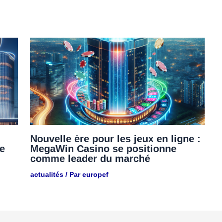
Nouvelle ère pour les jeux en ligne :
e
MegaWin Casino se positionne
comme leader du marché
actualités
/ Par
europef