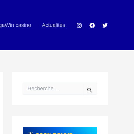
aWin casino
Actualités
R
e
c
h
e
r
c
h
e