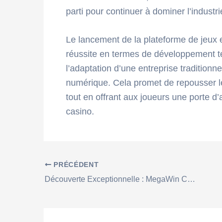
parti pour continuer à dominer l’industr
Le lancement de la plateforme de jeux
réussite en termes de développement t
l’adaptation d’une entreprise traditio
numérique. Cela promet de repousser les
tout en offrant aux joueurs une porte d’
casino.
PRÉCÉDENT
Découverte Exceptionnelle : MegaWin Casino Dominera le Marché avec Son Nouveau Complexe de Luxe