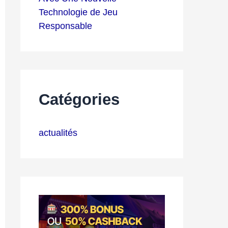
Technologie de Jeu
Responsable
Catégories
actualités