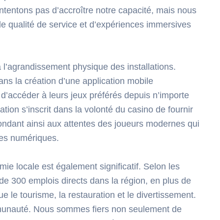
tentons pas d’accroître notre capacité, mais nous
e qualité de service et d’expériences immersives
 l’agrandissement physique des installations.
s la création d’une application mobile
 d’accéder à leurs jeux préférés depuis n’importe
tion s’inscrit dans la volonté du casino de fournir
pondant ainsi aux attentes des joueurs modernes qui
mes numériques.
ie locale est également significatif. Selon les
s de 300 emplois directs dans la région, en plus de
e le tourisme, la restauration et le divertissement.
mmunauté. Nous sommes fiers non seulement de