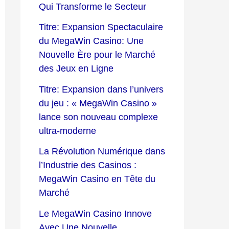
Qui Transforme le Secteur
Titre: Expansion Spectaculaire
du MegaWin Casino: Une
Nouvelle Ère pour le Marché
des Jeux en Ligne
Titre: Expansion dans l’univers
du jeu : « MegaWin Casino »
lance son nouveau complexe
ultra-moderne
La Révolution Numérique dans
l’Industrie des Casinos :
MegaWin Casino en Tête du
Marché
Le MegaWin Casino Innove
Avec Une Nouvelle