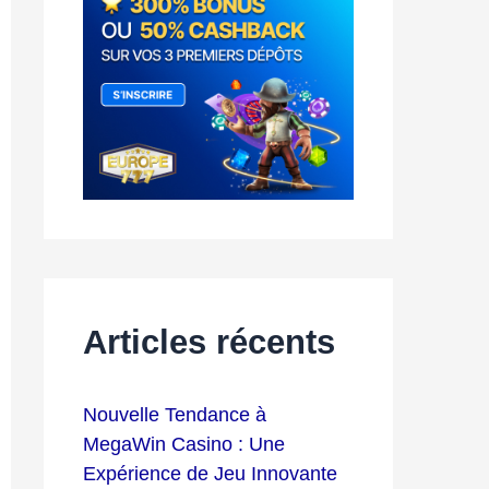
r
:
Articles récents
Nouvelle Tendance à
MegaWin Casino : Une
Expérience de Jeu Innovante