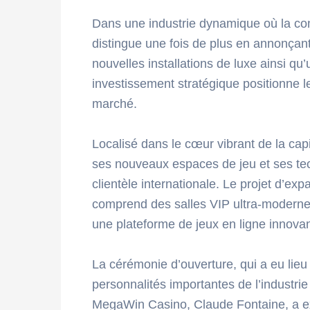
Dans une industrie dynamique où la co
distingue une fois de plus en annonçan
nouvelles installations de luxe ainsi qu’
investissement stratégique positionne
marché.
Localisé dans le cœur vibrant de la ca
ses nouveaux espaces de jeu et ses tec
clientèle internationale. Le projet d’exp
comprend des salles VIP ultra-moderne
une plateforme de jeux en ligne innova
La cérémonie d’ouverture, qui a eu lieu
personnalités importantes de l’industrie
MegaWin Casino, Claude Fontaine, a ex