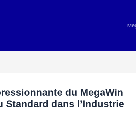
Meg
mpressionnante du MegaWin
 Standard dans l’Industrie