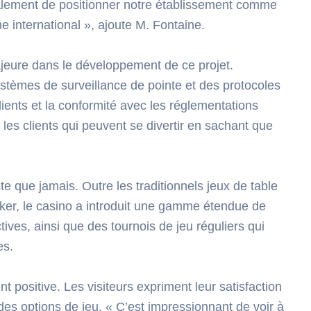
galement de positionner notre établissement comme
e international », ajoute M. Fontaine.
jeure dans le développement de ce projet.
tèmes de surveillance de pointe et des protocoles
clients et la conformité avec les réglementations
les clients qui peuvent se divertir en sachant que
te que jamais. Outre les traditionnels jeux de table
 poker, le casino a introduit une gamme étendue de
ives, ainsi que des tournois de jeu réguliers qui
es.
 positive. Les visiteurs expriment leur satisfaction
 des options de jeu. « C’est impressionnant de voir à