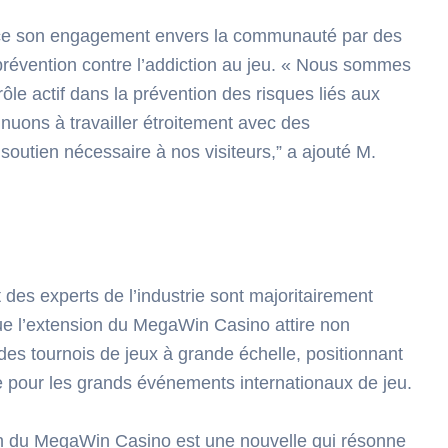
rce son engagement envers la communauté par des
révention contre l’addiction au jeu. « Nous sommes
ôle actif dans la prévention des risques liés aux
inuons à travailler étroitement avec des
 soutien nécessaire à nos visiteurs,” a ajouté M.
 des experts de l’industrie sont majoritairement
ue l’extension du MegaWin Casino attire non
des tournois de jeux à grande échelle, positionnant
 pour les grands événements internationaux de jeu.
on du MegaWin Casino est une nouvelle qui résonne