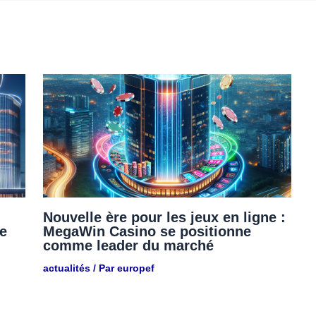
Nouvelle ère pour les jeux en ligne :
e
MegaWin Casino se positionne
comme leader du marché
actualités
/ Par
europef