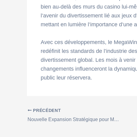
bien au-delà des murs du casino lui-mê
l’avenir du divertissement lié aux jeux d
mettant en lumière l’importance d’une 
Avec ces développements, le MegaWin C
redéfinit les standards de l’industrie d
divertissement global. Les mois à veni
changements influenceront la dynamique
public leur réservera.
PRÉCÉDENT
Nouvelle Expansion Stratégique pour MegaWin Casino : Un Leader Confirmé du Marché