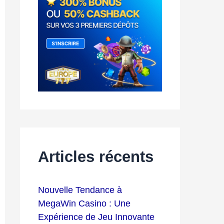
r
:
Articles récents
Nouvelle Tendance à
MegaWin Casino : Une
Expérience de Jeu Innovante