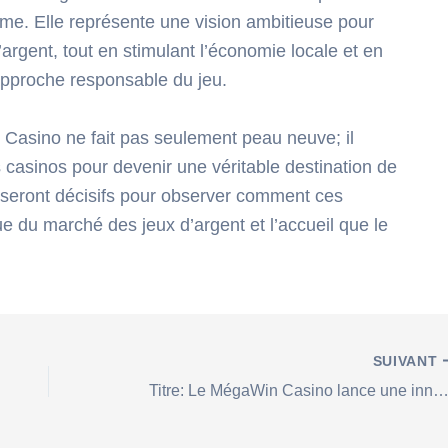
me. Elle représente une vision ambitieuse pour
’argent, tout en stimulant l’économie locale et en
approche responsable du jeu.
asino ne fait pas seulement peau neuve; il
es casinos pour devenir une véritable destination de
r seront décisifs pour observer comment ces
 du marché des jeux d’argent et l’accueil que le
SUIVANT
Titre: Le MégaWin Casino lance une innovation technologique révolutionnaire pour les amateurs de 