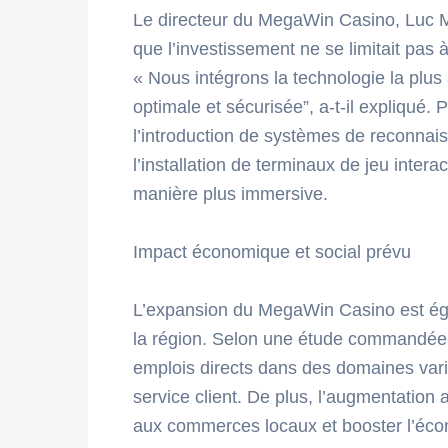
Le directeur du MegaWin Casino, Luc M
que l’investissement ne se limitait pas 
« Nous intégrons la technologie la plus
optimale et sécurisée”, a-t-il expliqué.
l’introduction de systèmes de reconnais
l’installation de terminaux de jeu intera
manière plus immersive.
Impact économique et social prévu
L’expansion du MegaWin Casino est ég
la région. Selon une étude commandée pa
emplois directs dans des domaines variés
service client. De plus, l’augmentation 
aux commerces locaux et booster l’éco