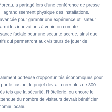
oreau, a partagé lors d’une conférence de presse
à l’agrandissement physique des installations.
 avancée pour garantir une expérience utilisateur
 Parmi les innovations à venir, on compte
sance faciale pour une sécurité accrue, ainsi que
ctifs qui permettront aux visiteurs de jouer de
alement porteuse d’opportunités économiques pour
r le casino, le projet devrait créer plus de 300
 tels que la sécurité, l’hôtellerie, ou encore le
attendue du nombre de visiteurs devrait bénéficier
nomie locale.