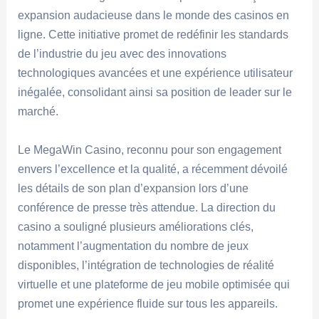
expansion audacieuse dans le monde des casinos en
ligne. Cette initiative promet de redéfinir les standards
de l’industrie du jeu avec des innovations
technologiques avancées et une expérience utilisateur
inégalée, consolidant ainsi sa position de leader sur le
marché.
Le MegaWin Casino, reconnu pour son engagement
envers l’excellence et la qualité, a récemment dévoilé
les détails de son plan d’expansion lors d’une
conférence de presse très attendue. La direction du
casino a souligné plusieurs améliorations clés,
notamment l’augmentation du nombre de jeux
disponibles, l’intégration de technologies de réalité
virtuelle et une plateforme de jeu mobile optimisée qui
promet une expérience fluide sur tous les appareils.