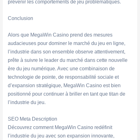
prévenir les comportements de jeu problématiques.
Conclusion
Alors que MegaWin Casino prend des mesures
audacieuses pour dominer le marché du jeu en ligne,
l’industrie dans son ensemble observe attentivement,
prête à suivre le leader du marché dans cette nouvelle
ère du jeu numérique. Avec une combinaison de
technologie de pointe, de responsabilité sociale et
d’expansion stratégique, MegaWin Casino est bien
positionné pour continuer à briller en tant que titan de
l’industrie du jeu.
SEO Meta Description
Découvrez comment MegaWin Casino redéfinit
l’industrie du jeu avec son expansion innovante,