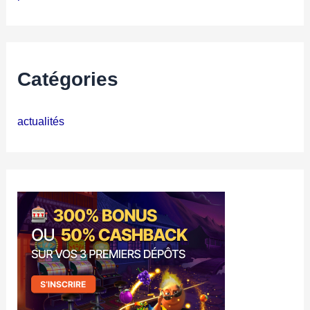
Catégories
actualités