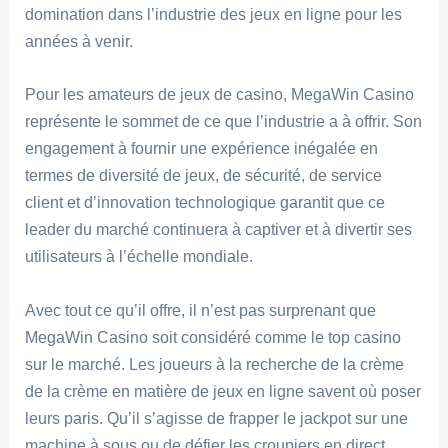
domination dans l’industrie des jeux en ligne pour les
années à venir.
Pour les amateurs de jeux de casino, MegaWin Casino
représente le sommet de ce que l’industrie a à offrir. Son
engagement à fournir une expérience inégalée en
termes de diversité de jeux, de sécurité, de service
client et d’innovation technologique garantit que ce
leader du marché continuera à captiver et à divertir ses
utilisateurs à l’échelle mondiale.
Avec tout ce qu’il offre, il n’est pas surprenant que
MegaWin Casino soit considéré comme le top casino
sur le marché. Les joueurs à la recherche de la crème
de la crème en matière de jeux en ligne savent où poser
leurs paris. Qu’il s’agisse de frapper le jackpot sur une
machine à sous ou de défier les croupiers en direct,