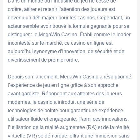
Dans un monde où l’industrie du jeu ne cesse de
croître, attirer et retenir l’attention des joueurs est
devenu un défi majeur pour les casinos. Cependant, un
acteur semble avoir trouvé la formule gagnante pour se
distinguer : le MegaWin Casino. Établi comme le leader
incontesté sur le marché, ce casino en ligne est
aujourd’hui synonyme d’innovation, de sécurité et de
divertissement de premier ordre.
Depuis son lancement, MegaWin Casino a révolutionné
l’expérience de jeu en ligne grâce à son approche
avant-gardiste. Répondant aux attentes des joueurs
modernes, le casino a introduit une série de
technologies de pointe pour garantir une expérience
utilisateur fluide et engageante. Parmi ces innovations,
l’utilisation de la réalité augmentée (RA) et de la réalité
virtuelle (VR) se démarque, offrant une immersion sans