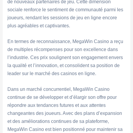
de nouveaux partenaires de jeu. Cette dimension
sociale renforce le sentiment de communauté parmi les
joueurs, rendant les sessions de jeu en ligne encore
plus agréables et captivantes.
En termes de reconnaissance, MegaWin Casino a reçu
de multiples récompenses pour son excellence dans
l’industrie. Ces prix soulignent son engagement envers
la qualité et l’innovation, et consolident sa position de
leader sur le marché des casinos en ligne.
Dans un marché concurrentiel, MegaWin Casino
continue de se développer et d’élargir son offre pour
répondre aux tendances futures et aux attentes
changeantes des joueurs. Avec des plans d’expansion
et des améliorations continues de sa plateforme,
MegaWin Casino est bien positionné pour maintenir sa