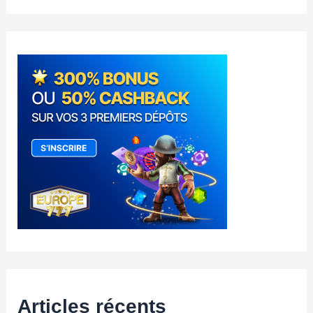
h
e
r
c
h
e
r
:
Articles récents