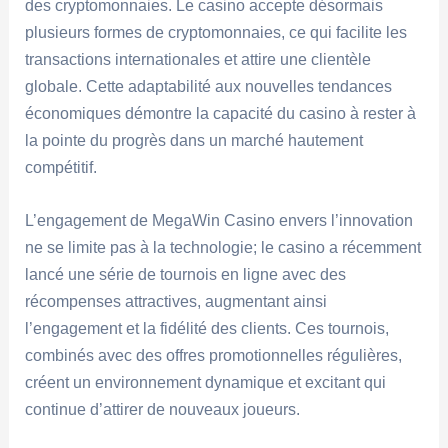
des cryptomonnaies. Le casino accepte désormais
plusieurs formes de cryptomonnaies, ce qui facilite les
transactions internationales et attire une clientèle
globale. Cette adaptabilité aux nouvelles tendances
économiques démontre la capacité du casino à rester à
la pointe du progrès dans un marché hautement
compétitif.
L’engagement de MegaWin Casino envers l’innovation
ne se limite pas à la technologie; le casino a récemment
lancé une série de tournois en ligne avec des
récompenses attractives, augmentant ainsi
l’engagement et la fidélité des clients. Ces tournois,
combinés avec des offres promotionnelles régulières,
créent un environnement dynamique et excitant qui
continue d’attirer de nouveaux joueurs.