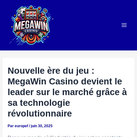
Aller
au
contenu
Mai
Men
Nouvelle ère du jeu :
MegaWin Casino devient le
leader sur le marché grâce à
sa technologie
révolutionnaire
Par
europef
/
juin 30, 2025