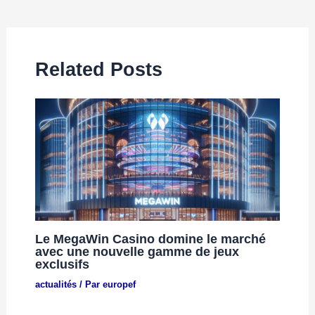
Related Posts
Le MegaWin Casino domine le marché
avec une nouvelle gamme de jeux
exclusifs
actualités
/ Par
europef