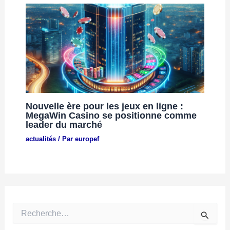
Nouvelle ère pour les jeux en ligne :
MegaWin Casino se positionne comme
leader du marché
actualités
/ Par
europef
R
e
c