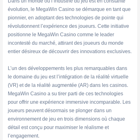
Dans un monde où l’industrie du jeu est en constante
évolution, le MegaWin Casino se démarque en tant que
pionnier, en adoptant des technologies de pointe qui
révolutionnent l’expérience des joueurs. Cette initiative
positionne le MegaWin Casino comme le leader
incontesté du marché, attirant des joueurs du monde
entier désireux de découvrir des innovations exclusives.
L’un des développements les plus remarquables dans
le domaine du jeu est l’intégration de la réalité virtuelle
(VR) et de la réalité augmentée (AR) dans les casinos.
MegaWin Casino a su tirer parti de ces technologies
pour offrir une expérience immersive incomparable. Les
joueurs peuvent désormais se plonger dans un
environnement de jeu en trois dimensions où chaque
détail est conçu pour maximiser le réalisme et
l’engagement.