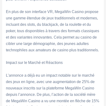
En plus de son interface VR, MegaWin Casino propose
une gamme étendue de jeux traditionnels et modernes,
incluant des slots, du blackjack, de la roulette et du
poker, tous disponibles à travers des formats classiques
et des variantes innovantes. Cela permet au casino de
cibler une large démographie, des jeunes adultes
technophiles aux amateurs de casino plus traditionnels.
Impact sur le Marché et Réactions
L’annonce a déjà eu un impact notable sur le marché
des jeux en ligne, avec une augmentation de 25% de
nouveaux inscrits sur la plateforme MegaWin Casino
depuis l’annonce. De plus, l’action de la société mère
de MegaWin Casino a vu une montée en flèche de 15%