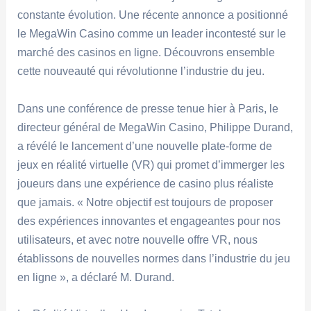
constante évolution. Une récente annonce a positionné
le MegaWin Casino comme un leader incontesté sur le
marché des casinos en ligne. Découvrons ensemble
cette nouveauté qui révolutionne l’industrie du jeu.
Dans une conférence de presse tenue hier à Paris, le
directeur général de MegaWin Casino, Philippe Durand,
a révélé le lancement d’une nouvelle plate-forme de
jeux en réalité virtuelle (VR) qui promet d’immerger les
joueurs dans une expérience de casino plus réaliste
que jamais. « Notre objectif est toujours de proposer
des expériences innovantes et engageantes pour nos
utilisateurs, et avec notre nouvelle offre VR, nous
établissons de nouvelles normes dans l’industrie du jeu
en ligne », a déclaré M. Durand.