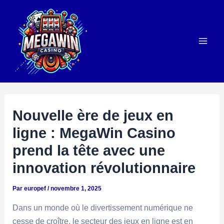
Aller
au
contenu
Mai
Men
Nouvelle ère de jeux en
ligne : MegaWin Casino
prend la tête avec une
innovation révolutionnaire
Par
europef
/
novembre 1, 2025
Dans un monde où le divertissement numérique ne
cesse de croître, le secteur des jeux en ligne est en