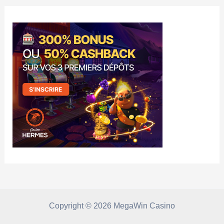
Copyright © 2026 MegaWin Casino