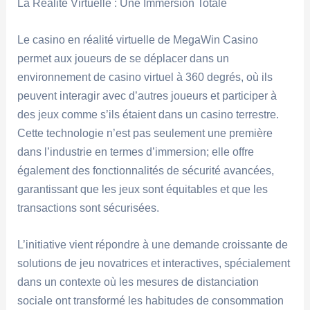
La Réalité Virtuelle : Une Immersion Totale
Le casino en réalité virtuelle de MegaWin Casino
permet aux joueurs de se déplacer dans un
environnement de casino virtuel à 360 degrés, où ils
peuvent interagir avec d’autres joueurs et participer à
des jeux comme s’ils étaient dans un casino terrestre.
Cette technologie n’est pas seulement une première
dans l’industrie en termes d’immersion; elle offre
également des fonctionnalités de sécurité avancées,
garantissant que les jeux sont équitables et que les
transactions sont sécurisées.
L’initiative vient répondre à une demande croissante de
solutions de jeu novatrices et interactives, spécialement
dans un contexte où les mesures de distanciation
sociale ont transformé les habitudes de consommation