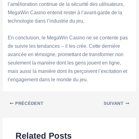
l’amélioration continue de la sécurité des utilisateurs,
MegaWin Casino entend rester à l’avant-garde de la
technologie dans l’industrie du jeu.
En conclusion, le MegaWin Casino ne se contente pas
de suivre les tendances – il les crée. Cette dernière
avancée en témoigne, promettant de transformer non
seulement la manière dont les gens jouent en ligne,
mais aussi la manière dont ils perçoivent l’excitation et
l’engagement dans le monde du jeu.
PRÉCÉDENT
SUIVANT
Related Posts