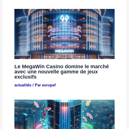
Le MegaWin Casino domine le marché
avec une nouvelle gamme de jeux
exclusifs
actualités
/ Par
europef