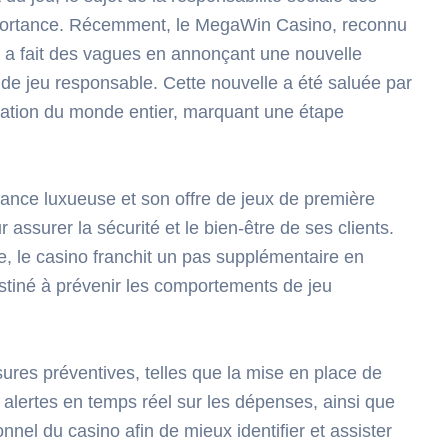
mportance. Récemment, le MegaWin Casino, reconnu
 a fait des vagues en annonçant une nouvelle
s de jeu responsable. Cette nouvelle a été saluée par
lation du monde entier, marquant une étape
nce luxueuse et son offre de jeux de première
 assurer la sécurité et le bien-être de ses clients.
ve, le casino franchit un pas supplémentaire en
stiné à prévenir les comportements de jeu
es préventives, telles que la mise en place de
 alertes en temps réel sur les dépenses, ainsi que
nel du casino afin de mieux identifier et assister