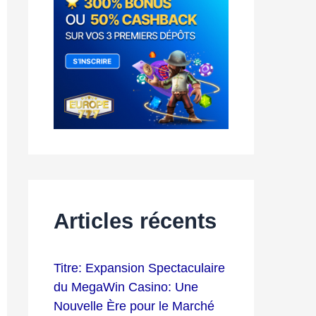
r
:
Articles récents
Titre: Expansion Spectaculaire
du MegaWin Casino: Une
Nouvelle Ère pour le Marché