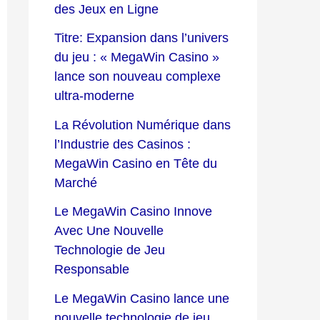
des Jeux en Ligne
Titre: Expansion dans l’univers
du jeu : « MegaWin Casino »
lance son nouveau complexe
ultra-moderne
La Révolution Numérique dans
l’Industrie des Casinos :
MegaWin Casino en Tête du
Marché
Le MegaWin Casino Innove
Avec Une Nouvelle
Technologie de Jeu
Responsable
Le MegaWin Casino lance une
nouvelle technologie de jeu