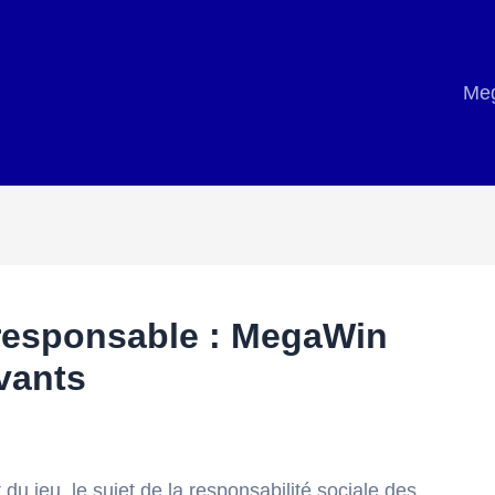
Meg
 responsable : MegaWin
vants
u jeu, le sujet de la responsabilité sociale des