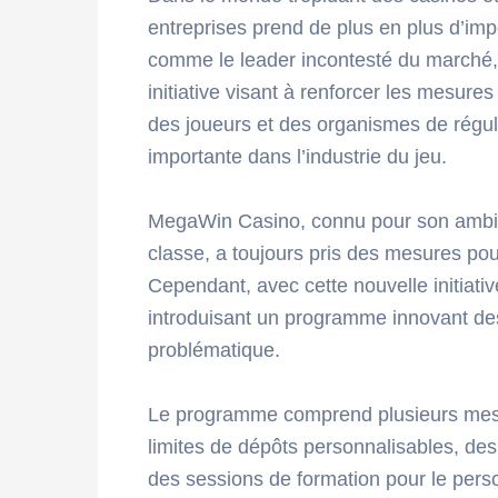
entreprises prend de plus en plus d’i
comme le leader incontesté du marché,
initiative visant à renforcer les mesure
des joueurs et des organismes de régu
importante dans l’industrie du jeu.
MegaWin Casino, connu pour son ambia
classe, a toujours pris des mesures pour
Cependant, avec cette nouvelle initiati
introduisant un programme innovant de
problématique.
Le programme comprend plusieurs mesur
limites de dépôts personnalisables, des
des sessions de formation pour le person