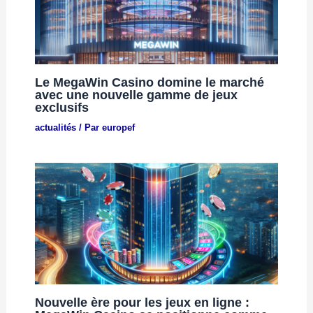
Le MegaWin Casino domine le marché
avec une nouvelle gamme de jeux
exclusifs
actualités
/ Par
europef
Nouvelle ère pour les jeux en ligne :