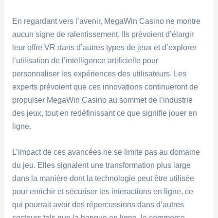
En regardant vers l’avenir, MegaWin Casino ne montre
aucun signe de ralentissement. Ils prévoient d’élargir
leur offre VR dans d’autres types de jeux et d’explorer
l’utilisation de l’intelligence artificielle pour
personnaliser les expériences des utilisateurs. Les
experts prévoient que ces innovations continueront de
propulser MegaWin Casino au sommet de l’industrie
des jeux, tout en redéfinissant ce que signifie jouer en
ligne.
L’impact de ces avancées ne se limite pas au domaine
du jeu. Elles signalent une transformation plus large
dans la manière dont la technologie peut être utilisée
pour enrichir et sécuriser les interactions en ligne, ce
qui pourrait avoir des répercussions dans d’autres
secteurs tels que la banque en ligne, le commerce