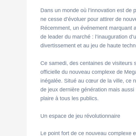
Dans un monde où l’innovation est de p
ne cesse d’évoluer pour attirer de nouvea
Récemment, un événement marquant a e
de leader du marché : l’inauguration 
divertissement et au jeu de haute techn
Ce samedi, des centaines de visiteurs s
officielle du nouveau complexe de Meg
inégalée. Situé au cœur de la ville, c
de jeux dernière génération mais aussi u
plaire à tous les publics.
Un espace de jeu révolutionnaire
Le point fort de ce nouveau complexe e