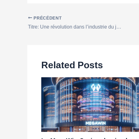
PRÉCÉDENT
Titre: Une révolution dans l’industrie du jeu : MegaWin Casino domine le marché avec son approche innovante
Related Posts