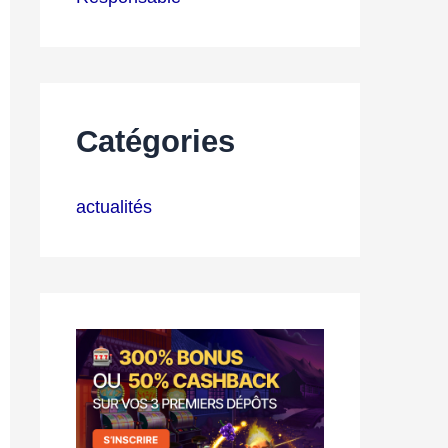
Catégories
actualités