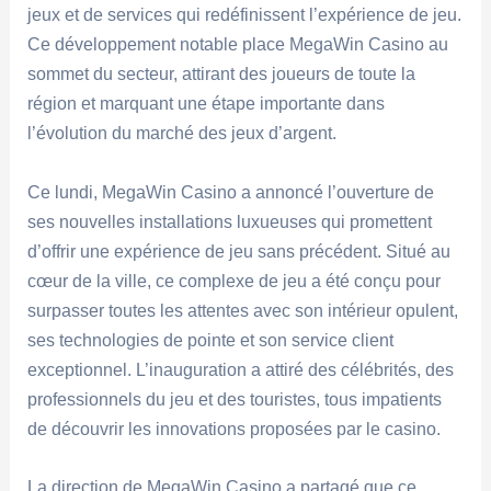
jeux et de services qui redéfinissent l’expérience de jeu.
Ce développement notable place MegaWin Casino au
sommet du secteur, attirant des joueurs de toute la
région et marquant une étape importante dans
l’évolution du marché des jeux d’argent.
Ce lundi, MegaWin Casino a annoncé l’ouverture de
ses nouvelles installations luxueuses qui promettent
d’offrir une expérience de jeu sans précédent. Situé au
cœur de la ville, ce complexe de jeu a été conçu pour
surpasser toutes les attentes avec son intérieur opulent,
ses technologies de pointe et son service client
exceptionnel. L’inauguration a attiré des célébrités, des
professionnels du jeu et des touristes, tous impatients
de découvrir les innovations proposées par le casino.
La direction de MegaWin Casino a partagé que ce