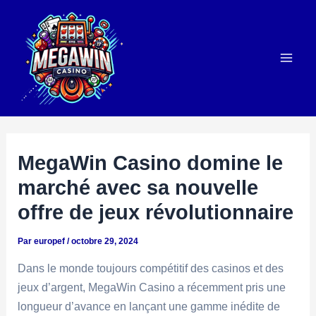
Aller
au
contenu
Mai
Men
MegaWin Casino domine le
marché avec sa nouvelle
offre de jeux révolutionnaire
Par
europef
/
octobre 29, 2024
Dans le monde toujours compétitif des casinos et des
jeux d’argent, MegaWin Casino a récemment pris une
longueur d’avance en lançant une gamme inédite de