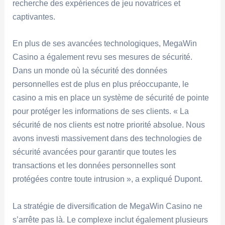
recherche des expériences de jeu novatrices et
captivantes.
En plus de ses avancées technologiques, MegaWin
Casino a également revu ses mesures de sécurité.
Dans un monde où la sécurité des données
personnelles est de plus en plus préoccupante, le
casino a mis en place un système de sécurité de pointe
pour protéger les informations de ses clients. « La
sécurité de nos clients est notre priorité absolue. Nous
avons investi massivement dans des technologies de
sécurité avancées pour garantir que toutes les
transactions et les données personnelles sont
protégées contre toute intrusion », a expliqué Dupont.
La stratégie de diversification de MegaWin Casino ne
s’arrête pas là. Le complexe inclut également plusieurs