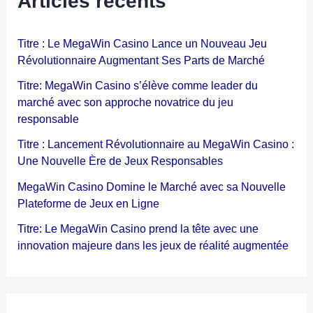
Articles récents
Titre : Le MegaWin Casino Lance un Nouveau Jeu
Révolutionnaire Augmentant Ses Parts de Marché
Titre: MegaWin Casino s’élève comme leader du
marché avec son approche novatrice du jeu
responsable
Titre : Lancement Révolutionnaire au MegaWin Casino :
Une Nouvelle Ère de Jeux Responsables
MegaWin Casino Domine le Marché avec sa Nouvelle
Plateforme de Jeux en Ligne
Titre: Le MegaWin Casino prend la tête avec une
innovation majeure dans les jeux de réalité augmentée