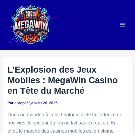
Aller
au
contenu
Mai
Men
L’Explosion des Jeux
Mobiles : MegaWin Casino
en Tête du Marché
Par
europef
/
janvier 26, 2025
Dans un monde où la technologie dicte la cadence de
nos vies, le secteur du jeu ne fait pas exception. En
effet, le marché des casinos mobiles est en pleine