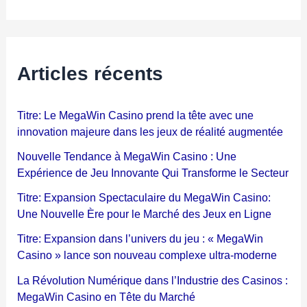
Articles récents
Titre: Le MegaWin Casino prend la tête avec une
innovation majeure dans les jeux de réalité augmentée
Nouvelle Tendance à MegaWin Casino : Une
Expérience de Jeu Innovante Qui Transforme le Secteur
Titre: Expansion Spectaculaire du MegaWin Casino:
Une Nouvelle Ère pour le Marché des Jeux en Ligne
Titre: Expansion dans l’univers du jeu : « MegaWin
Casino » lance son nouveau complexe ultra-moderne
La Révolution Numérique dans l’Industrie des Casinos :
MegaWin Casino en Tête du Marché