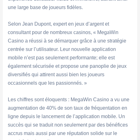
une large base de joueurs fidèles.
Selon Jean Dupont, expert en jeux d’argent et
consultant pour de nombreux casinos, « MegaWin
Casino a réussi à se démarquer grâce à une stratégie
centrée sur l’utilisateur. Leur nouvelle application
mobile n’est pas seulement performante; elle est
également sécurisée et propose une panoplie de jeux
diversifiés qui attirent aussi bien les joueurs
occasionnels que les passionnés. »
Les chiffres sont éloquents : MegaWin Casino a vu une
augmentation de 40% de son taux de fréquentation en
ligne depuis le lancement de l’application mobile. Un
succès qui se traduit non seulement par des bénéfices
accrus mais aussi par une réputation solide sur le