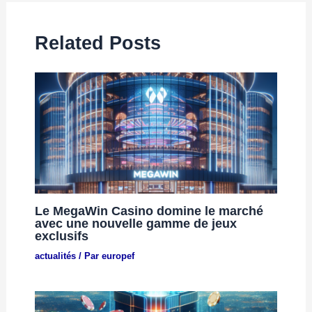
Related Posts
Le MegaWin Casino domine le marché
avec une nouvelle gamme de jeux
exclusifs
actualités
/ Par
europef