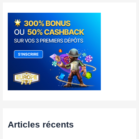
r
c
h
e
r
:
Articles récents