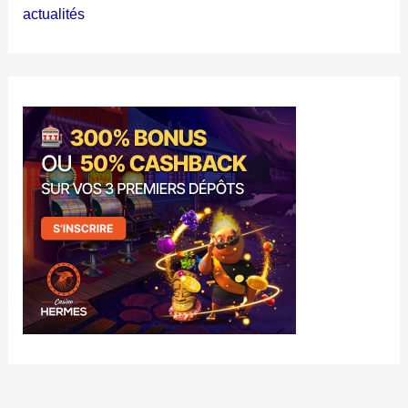
actualités