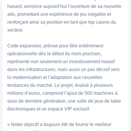
hasard, annonce aujourd’hui l’ouverture de sa nouvelle
aile, promettant une expérience de jeu inégalée et
renforçant ainsi sa position en tant que top casino du
secteur.
Cette expansion, prévue pour être entièrement
opérationnelle dès le début du mois prochain,
représente non seulement un investissement massif
dans les infrastructures, mais aussi un pas décisif vers
la modernisation et l’adaptation aux nouvelles
tendances du marché. Le projet, évalué à plusieurs
millions d’euros, comprend l’ajout de 500 machines à
sous de dernière génération, une salle de jeux de table
électroniques et un espace VIP exclusif.
« Notre objectif a toujours été de fournir le meilleur