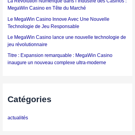
La Révolution Numérique dans l’Industrie des Casinos :
MegaWin Casino en Tête du Marché
Le MegaWin Casino Innove Avec Une Nouvelle
Technologie de Jeu Responsable
Le MegaWin Casino lance une nouvelle technologie de
jeu révolutionnaire
Titre : Expansion remarquable : MegaWin Casino
inaugure un nouveau complexe ultra-moderne
Catégories
actualités