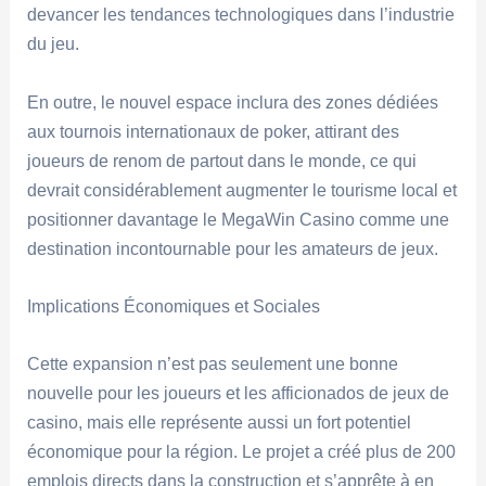
devancer les tendances technologiques dans l’industrie
du jeu.
En outre, le nouvel espace inclura des zones dédiées
aux tournois internationaux de poker, attirant des
joueurs de renom de partout dans le monde, ce qui
devrait considérablement augmenter le tourisme local et
positionner davantage le MegaWin Casino comme une
destination incontournable pour les amateurs de jeux.
Implications Économiques et Sociales
Cette expansion n’est pas seulement une bonne
nouvelle pour les joueurs et les afficionados de jeux de
casino, mais elle représente aussi un fort potentiel
économique pour la région. Le projet a créé plus de 200
emplois directs dans la construction et s’apprête à en