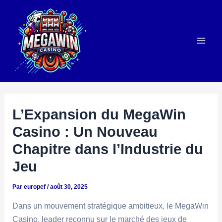
Aller
au
contenu
Mai
Men
L’Expansion du MegaWin
Casino : Un Nouveau
Chapitre dans l’Industrie du
Jeu
Par
europef
/
août 30, 2025
Dans un mouvement stratégique ambitieux, le MegaWin
Casino, leader reconnu sur le marché des jeux de