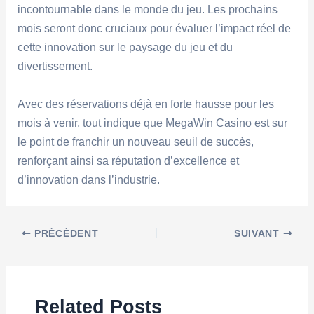
incontournable dans le monde du jeu. Les prochains
mois seront donc cruciaux pour évaluer l’impact réel de
cette innovation sur le paysage du jeu et du
divertissement.
Avec des réservations déjà en forte hausse pour les
mois à venir, tout indique que MegaWin Casino est sur
le point de franchir un nouveau seuil de succès,
renforçant ainsi sa réputation d’excellence et
d’innovation dans l’industrie.
PRÉCÉDENT
SUIVANT
Related Posts