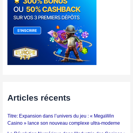
e
r
:
Articles récents
Titre: Expansion dans l’univers du jeu : « MegaWin
Casino » lance son nouveau complexe ultra-moderne