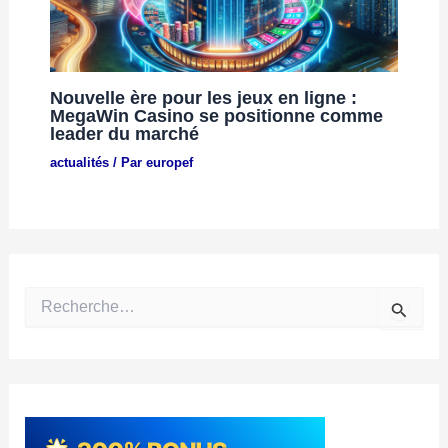
Nouvelle ère pour les jeux en ligne :
MegaWin Casino se positionne comme
leader du marché
actualités
/ Par
europef
R
e
c
h
e
r
c
h