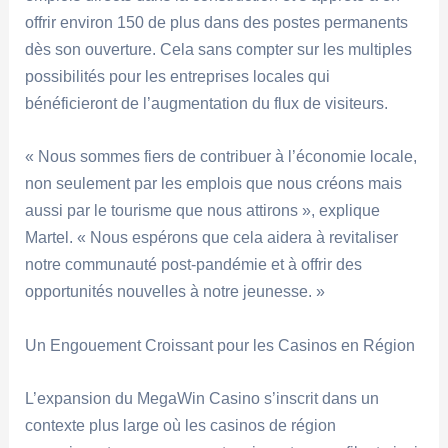
offrir environ 150 de plus dans des postes permanents
dès son ouverture. Cela sans compter sur les multiples
possibilités pour les entreprises locales qui
bénéficieront de l’augmentation du flux de visiteurs.
« Nous sommes fiers de contribuer à l’économie locale,
non seulement par les emplois que nous créons mais
aussi par le tourisme que nous attirons », explique
Martel. « Nous espérons que cela aidera à revitaliser
notre communauté post-pandémie et à offrir des
opportunités nouvelles à notre jeunesse. »
Un Engouement Croissant pour les Casinos en Région
L’expansion du MegaWin Casino s’inscrit dans un
contexte plus large où les casinos de région