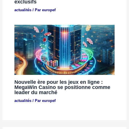
exclusifs
actualités
/ Par
europef
Nouvelle ère pour les jeux en ligne :
MegaWin Casino se positionne comme
leader du marché
actualités
/ Par
europef