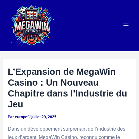
Aller
au
contenu
Mai
Men
L’Expansion de MegaWin
Casino : Un Nouveau
Chapitre dans l’Industrie du
Jeu
Par
europef
/
juillet 29, 2025
Dans un développement surprenant de l’industrie des
jeux d’argent, MegaWin Casino, reconnu comme le