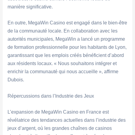
manière significative.
En outre, MegaWin Casino est engagé dans le bien-être
de la communauté locale. En collaboration avec les
autorités municipales, MegaWin a lancé un programme
de formation professionnelle pour les habitants de Lyon,
garantissant que les emplois créés bénéficient d’abord
aux résidents locaux. « Nous souhaitons intégrer et
enrichir la communauté qui nous accueille », affirme
Dubois.
Répercussions dans l’Industrie des Jeux
L’expansion de MegaWin Casino en France est
révélatrice des tendances actuelles dans l’industrie des
jeux d’argent, où les grandes chaînes de casinos