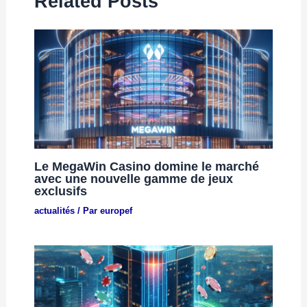
Related Posts
Le MegaWin Casino domine le marché
avec une nouvelle gamme de jeux
exclusifs
actualités
/ Par
europef