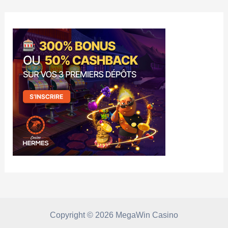
Copyright © 2026 MegaWin Casino