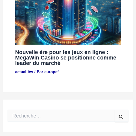
Nouvelle ère pour les jeux en ligne :
MegaWin Casino se positionne comme
leader du marché
actualités
/ Par
europef
R
e
c
h