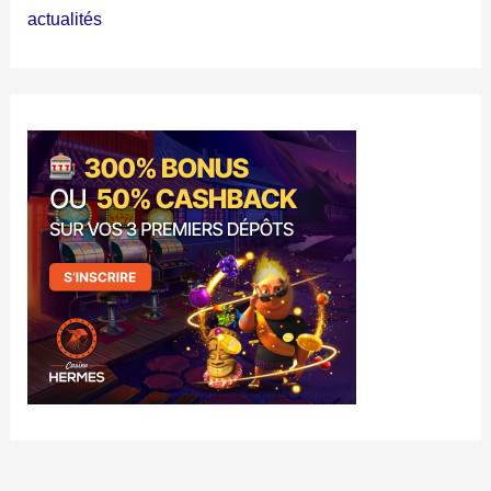
actualités