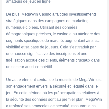
amateurs de jeux en ligne.
De plus, MegaWin Casino a fait des investissements
stratégiques dans des campagnes de marketing
numérique ciblées. Utilisant des données
démographiques précises, le casino a pu atteindre des
segments spécifiques de marché, augmentant ainsi sa
visibilité et sa base de joueurs. Cela s’est traduit par
une hausse significative des inscriptions et une
fidélisation accrue des clients, éléments cruciaux dans
un secteur aussi compétitif.
Un autre élément central de la réussite de MegaWin est
son engagement envers la sécurité et l’équité dans le
jeu. En cette période où les préoccupations relatives à
la sécurité des données sont au premier plan, MegaWin
a renforcé ses protocoles de sécurité, rassurant ainsi