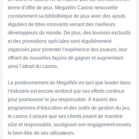
terme d’offre de jeux. MegaWin Casino renouvelle
constamment sa bibliothèque de jeux avec des ajouts
réguliers de titres innovants venant des meilleurs
développeurs du monde. De plus, des tournois exclusifs
et des promotions spéciales sont régulièrement
organisés pour pimenter l’expérience des joueurs, leur
offrant de nouvelles façons de gagner et augmentant
ainsi l’attrait du casino.
Le positionnement de MegaWin en tant que leader dans
l’industrie est encore renforcé par ses efforts continus
pour promouvoir le jeu responsable. À travers des
programmes d’éducation et des outils de gestion du jeu,
le casino s’assure que ses clients jouent de manière
sûre et responsable, soulignant son engagement envers
le bien-être de ses utilisateurs.