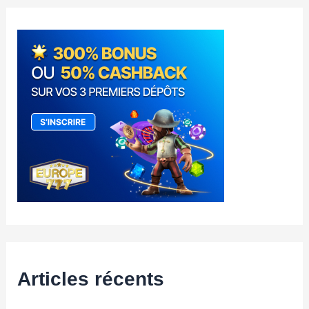
e
r
c
h
e
r
:
Articles récents