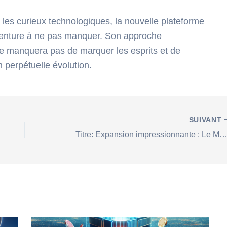
 les curieux technologiques, la nouvelle plateforme
enture à ne pas manquer. Son approche
 ne manquera pas de marquer les esprits et de
n perpétuelle évolution.
SUIVANT
Titre: Expansion impressionnante : Le MegaWin Casino lance un nouveau complexe hôtelier de 