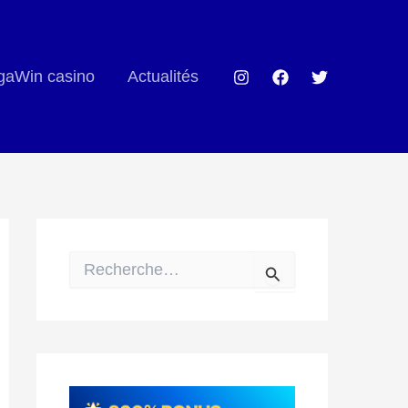
aWin casino
Actualités
R
e
c
h
e
r
c
h
e