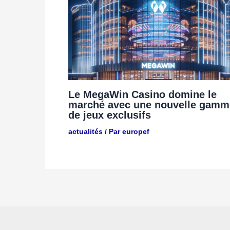
Le MegaWin Casino domine le
marché avec une nouvelle gamm
de jeux exclusifs
actualités
/ Par
europef