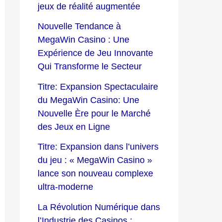
jeux de réalité augmentée
Nouvelle Tendance à
MegaWin Casino : Une
Expérience de Jeu Innovante
Qui Transforme le Secteur
Titre: Expansion Spectaculaire
du MegaWin Casino: Une
Nouvelle Ère pour le Marché
des Jeux en Ligne
Titre: Expansion dans l’univers
du jeu : « MegaWin Casino »
lance son nouveau complexe
ultra-moderne
La Révolution Numérique dans
l’Industrie des Casinos :