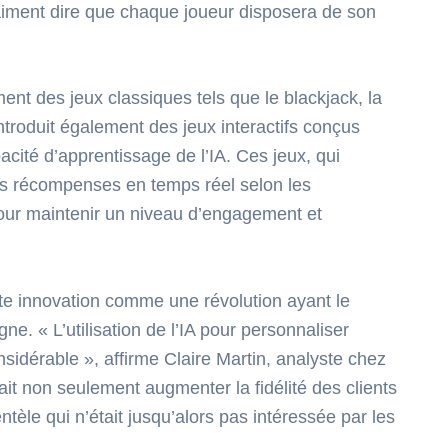
aiment dire que chaque joueur disposera de son
ent des jeux classiques tels que le blackjack, la
ntroduit également des jeux interactifs conçus
pacité d’apprentissage de l’IA. Ces jeux, qui
eurs récompenses en temps réel selon les
our maintenir un niveau d’engagement et
tte innovation comme une révolution ayant le
gne. « L’utilisation de l’IA pour personnaliser
sidérable », affirme Claire Martin, analyste chez
it non seulement augmenter la fidélité des clients
ntèle qui n’était jusqu’alors pas intéressée par les