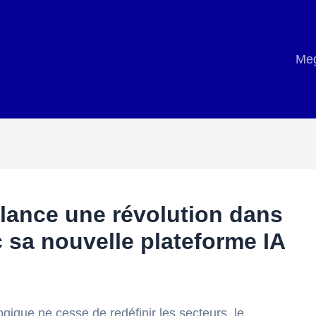
Meg
lance une révolution dans
c sa nouvelle plateforme IA
ique ne cesse de redéfinir les secteurs, le